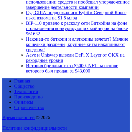
использовании средств и пообещал упорядоченное
завершение деятельности компании
Суд США поддержал иск Bybit к Северной Корее
из-за взлома на $1,5 млрд
BIP-110 привело к расколу сети Биткойна на фоне
столкновения конкурирующих майнеров на блоке
961632
Наконец-то биткоин и альткоины взлетят? Мелкие
кошельки разорены, крупные киты накапливают
средства!
Aave и Uniswap вывели DeFi X Layer от OKX на
рекордные уровни
История бриллианта за $5000, NFT на основе
которого был продан за $43,000
Главная
Общество
Технологии
Производство
Финансы
Строительство
Время новостей
© 2026
Политика конфиденциальности