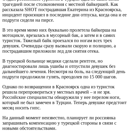
трагедией после столкновения с местной байкершей. Как
рассказала SHOT пострадавшая Екатерина из Красноярска,
инцидент произошел в последние дни отпуска, когда она и ее
подруги сидели на пирсе.
В это время мимо них буквально пролетела байкерша на
мотоцикле, врезалась в мусорный бак, а затем и в самих
туристок. Тяжелый байк проехался по ногам всех трех
девушек. Очевидцы сразу вызвали скорую и полицию, а
пострадавшим приложили лед для снятия отека.
В турецкой больнице медики сделали рентген, но
диагностировали лишь ушибы и отпустили девушек без
дальнейшего лечения. Несмотря на боль, на следующий день
подруги продолжили гулять, преодолев по 15 000 шагов.
Однако по возвращении в Красноярск одна из туристок
решила перепровериться у местных врачей – и не зря.
Российские специалисты обнаружили у нее перелом ноги,
который не был замечен в Турции. Теперь девушке предстоит
месяц носить гипс.
На данный момент неизвестно, планирует ли россиянка
запрашивать компенсацию у турецкой стороны в связи с
новыми обстоятельствами.