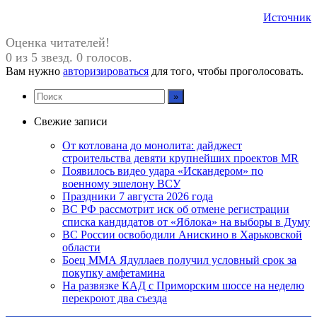
Источник
Оценка читателей!
0 из 5 звезд. 0 голосов.
Вам нужно
авторизироваться
для того, чтобы проголосовать.
Свежие записи
От котлована до монолита: дайджест
строительства девяти крупнейших проектов MR
Появилось видео удара «Искандером» по
военному эшелону ВСУ
Праздники 7 августа 2026 года
ВС РФ рассмотрит иск об отмене регистрации
списка кандидатов от «Яблока» на выборы в Думу
ВС России освободили Анискино в Харьковской
области
Боец ММА Ядуллаев получил условный срок за
покупку амфетамина
На развязке КАД с Приморским шоссе на неделю
перекроют два съезда