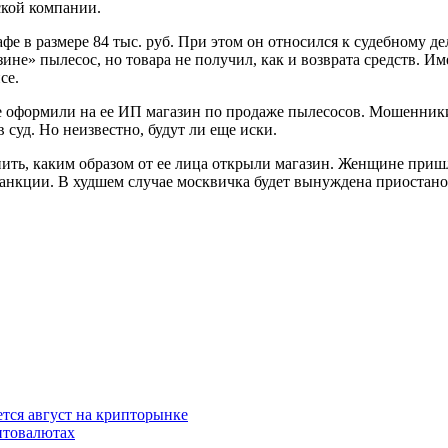
ской компании.
фе в размере 84 тыс. руб. При этом он относился к судебному дел
зине» пылесос, но товара не получил, как и возврата средств. И
се.
ые оформили на ее ИП магазин по продаже пылесосов. Мошенники
 суд. Но неизвестно, будут ли еще иски.
ить, каким образом от ее лица открыли магазин. Женщине пришло
анкции. В худшем случае москвичка будет вынуждена приостанов
ется август на крипторынке
птовалютах