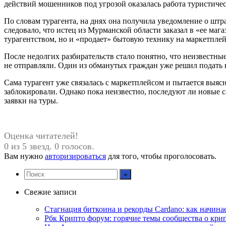
действий мошенников под угрозой оказалась работа туристиче
По словам турагента, на днях она получила уведомление о штра
следовало, что истец из Мурманской области заказал в «ее мага
турагентством, но и «продает» бытовую технику на маркетплей
После недолгих разбирательств стало понятно, что неизвестн
не отправляли. Один из обманутых граждан уже решил подать в
Сама турагент уже связалась с маркетплейсом и пытается выясн
заблокировали. Однако пока неизвестно, последуют ли новые с
заявки на туры.
Оценка читателей!
0 из 5 звезд. 0 голосов.
Вам нужно
авторизироваться
для того, чтобы проголосовать.
Свежие записи
Стагнация биткоина и рекорды Cardano: как начина
Рбк Крипто форум: горячие темы сообщества о кри