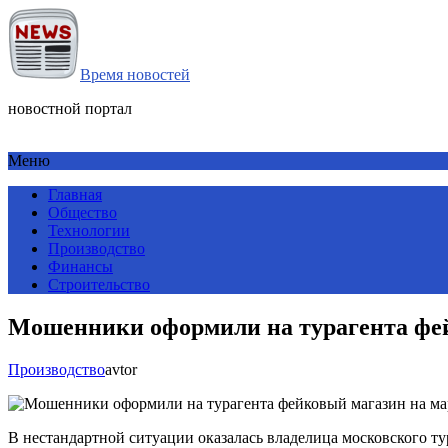
Время новостей
новостной портал
Меню
Главная
Общество
Технологии
Производство
Финансы
Строительство
Мошенники оформили на турагента фей
Производство
avtor
В нестандартной ситуации оказалась владелица московского ту