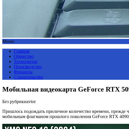
Меню
Главная
Общество
Технологии
Производство
Финансы
Строительство
Мобильная видеокарта GeForce RTX 5
Без рубрики
avtor
Пришлось подождать приличное количество времени, прежде ч
мобильным флагманом прошлого поколения GeForce RTX 409