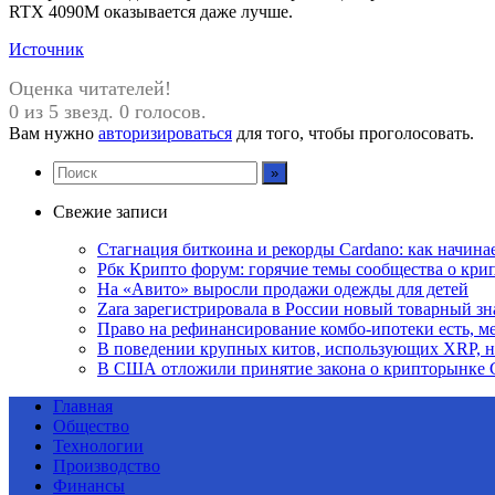
RTX 4090M оказывается даже лучше.
Источник
Оценка читателей!
0 из 5 звезд. 0 голосов.
Вам нужно
авторизироваться
для того, чтобы проголосовать.
Свежие записи
Стагнация биткоина и рекорды Cardano: как начина
Рбк Крипто форум: горячие темы сообщества о кри
На «Авито» выросли продажи одежды для детей
Zara зарегистрировала в России новый товарный зн
Право на рефинансирование комбо-ипотеки есть, ме
В поведении крупных китов, использующих XRP, 
В США отложили принятие закона о крипторынке 
Главная
Общество
Технологии
Производство
Финансы