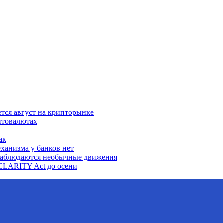
ется август на крипторынке
птовалютах
ак
ханизма у банков нет
наблюдаются необычные движения
CLARITY Act до осени