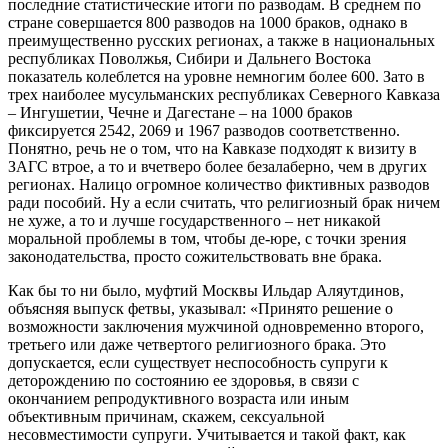
последние статистические итоги по разводам. В среднем по
стране совершается 800 разводов на 1000 браков, однако в
преимущественно русских регионах, а также в национальных
республиках Поволжья, Сибири и Дальнего Востока
показатель колеблется на уровне немногим более 600. Зато в
трех наиболее мусульманских республиках Северного Кавказа
– Ингушетии, Чечне и Дагестане – на 1000 браков
фиксируется 2542, 2069 и 1967 разводов соответственно.
Понятно, речь не о том, что на Кавказе подходят к визиту в
ЗАГС втрое, а то и вчетверо более безалаберно, чем в других
регионах. Налицо огромное количество фиктивных разводов
ради пособий. Ну а если считать, что религиозный брак ничем
не хуже, а то и лучше государственного – нет никакой
моральной проблемы в том, чтобы де-юре, с точки зрения
законодательства, просто сожительствовать вне брака.
Как бы то ни было, муфтий Москвы Ильдар Аляутдинов,
объясняя выпуск фетвы, указывал: «Принято решение о
возможности заключения мужчиной одновременно второго,
третьего или даже четвертого религиозного брака. Это
допускается, если существует неспособность супруги к
деторождению по состоянию ее здоровья, в связи с
окончанием репродуктивного возраста или иным
объективным причинам, скажем, сексуальной
несовместимости супруги. Учитывается и такой факт, как