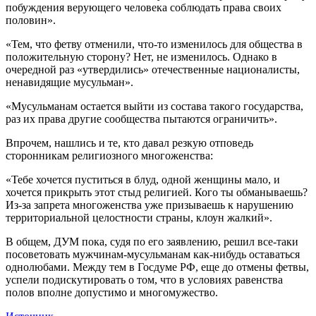
побуждения верующего человека соблюдать права своих
половин».
«Тем, что фетву отменили, что-то изменилось для общества в
положительную сторону? Нет, не изменилось. Однако в
очередной раз «утвердились» отечественные националисты,
ненавидящие мусульман».
«Мусульманам остается выйти из состава такого государства,
раз их права другие сообщества пытаются ограничить».
Впрочем, нашлись и те, кто давал резкую отповедь
сторонникам религиозного многоженства:
«Тебе хочется пуститься в блуд, одной женщины мало, и
хочется прикрыть этот стыд религией. Кого ты обманываешь?
Из-за запрета многоженства уже призываешь к нарушению
территориальной целостности страны, клоун жалкий».
В общем, ДУМ пока, судя по его заявлению, решил все-таки
посоветовать мужчинам-мусульманам как-нибудь оставаться
однолюбами. Между тем в Госдуме РФ, еще до отмены фетвы,
успели подискутировать о том, что в условиях равенства
полов вполне допустимо и многомужество.