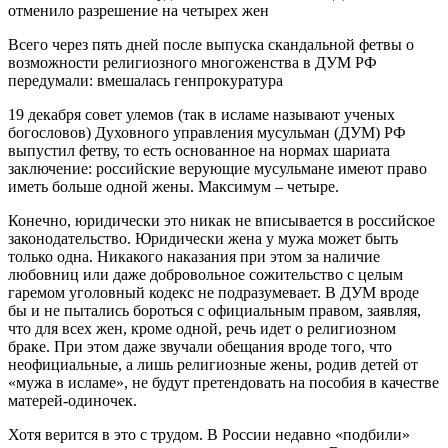
Всего через пять дней после выпуска скандальной фетвы о
возможности религиозного многоженства в ДУМ РФ
передумали: вмешалась генпрокуратура
19 декабря совет улемов (так в исламе называют ученых
богословов) Духовного управления мусульман (ДУМ) РФ
выпустил фетву, то есть основанное на нормах шариата
заключение: российские верующие мусульмане имеют право
иметь больше одной жены. Максимум – четыре.
Конечно, юридически это никак не вписывается в российское
законодательство. Юридически жена у мужа может быть
только одна. Никакого наказания при этом за наличие
любовниц или даже добровольное сожительство с целым
гаремом уголовный кодекс не подразумевает. В ДУМ вроде
бы и не пытались бороться с официальным правом, заявляя,
что для всех жен, кроме одной, речь идет о религиозном
браке. При этом даже звучали обещания вроде того, что
неофициальные, а лишь религиозные жены, родив детей от
«мужа в исламе», не будут претендовать на пособия в качестве
матерей-одиночек.
Хотя верится в это с трудом. В России недавно «подбили»