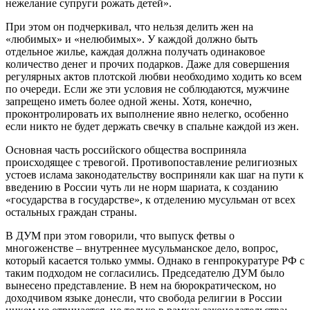
нежелание супруги рожать детей».
При этом он подчеркивал, что нельзя делить жен на
«любимых» и «нелюбимых». У каждой должно быть
отдельное жилье, каждая должна получать одинаковое
количество денег и прочих подарков. Даже для совершения
регулярных актов плотской любви необходимо ходить ко всем
по очереди. Если же эти условия не соблюдаются, мужчине
запрещено иметь более одной жены. Хотя, конечно,
проконтролировать их выполнение явно нелегко, особенно
если никто не будет держать свечку в спальне каждой из жен.
Основная часть российского общества восприняла
происходящее с тревогой. Противопоставление религиозных
устоев ислама законодательству восприняли как шаг на пути к
введению в России чуть ли не норм шариата, к созданию
«государства в государстве», к отделению мусульман от всех
остальных граждан страны.
В ДУМ при этом говорили, что выпуск фетвы о
многоженстве – внутреннее мусульманское дело, вопрос,
который касается только уммы. Однако в генпрокуратуре РФ с
таким подходом не согласились. Председателю ДУМ было
вынесено представление. В нем на бюрократическом, но
доходчивом языке донесли, что свобода религии в России