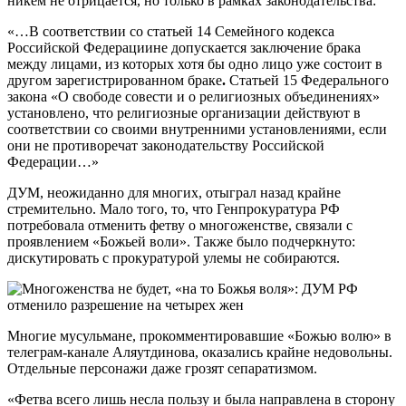
никем не отрицается, но только в рамках законодательства:
«…В соответствии со статьей 14 Семейного кодекса
Российской Федерациине допускается заключение брака
между лицами, из которых хотя бы одно лицо уже состоит в
другом зарегистрированном браке
.
Статьей 15 Федерального
закона «О свободе совести и о религиозных объединениях»
установлено, что религиозные организации действуют в
соответствии со своими внутренними установлениями, если
они не противоречат законодательству Российской
Федерации…»
ДУМ, неожиданно для многих, отыграл назад крайне
стремительно. Мало того, то, что Генпрокуратура РФ
потребовала отменить фетву о многоженстве, связали с
проявлением «Божьей воли». Также было подчеркнуто:
дискутировать с прокуратурой улемы не собираются.
Многие мусульмане, прокомментировавшие «Божью волю» в
телеграм-канале Аляутдинова, оказались крайне недовольны.
Отдельные персонажи даже грозят сепаратизмом.
«Фетва всего лишь несла пользу и была направлена в сторону