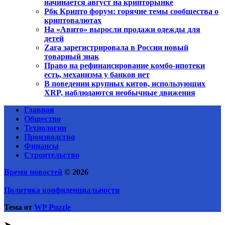
начинается август на крипторынке
Рбк Крипто форум: горячие темы сообщества о
криптовалютах
На «Авито» выросли продажи одежды для
детей
Zara зарегистрировала в России новый
товарный знак
Право на рефинансирование комбо-ипотеки
есть, механизма у банков нет
В поведении крупных китов, использующих
XRP, наблюдаются необычные движения
Главная
Общество
Технологии
Производство
Финансы
Строительство
Время новостей
© 2026
Политика конфиденциальности
Тема от
WP Puzzle
➤