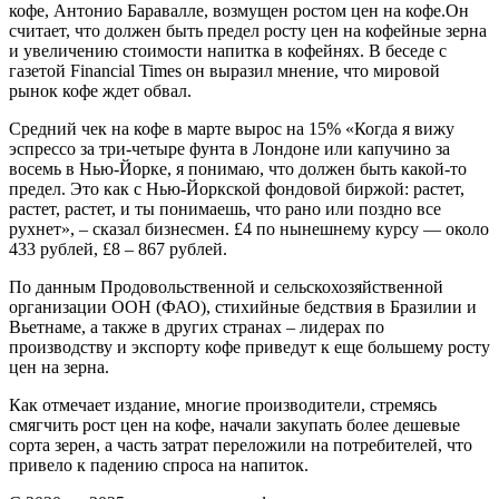
кофе, Антонио Баравалле, возмущен ростом цен на кофе.Он
считает, что должен быть предел росту цен на кофейные зерна
и увеличению стоимости напитка в кофейнях. В беседе с
газетой Financial Times он выразил мнение, что мировой
рынок кофе ждет обвал.
Средний чек на кофе в марте вырос на 15% «Когда я вижу
эспрессо за три-четыре фунта в Лондоне или капучино за
восемь в Нью-Йорке, я понимаю, что должен быть какой-то
предел. Это как с Нью-Йоркской фондовой биржой: растет,
растет, растет, и ты понимаешь, что рано или поздно все
рухнет», – сказал бизнесмен. £4 по нынешнему курсу — около
433 рублей, £8 – 867 рублей.
По данным Продовольственной и сельскохозяйственной
организации ООН (ФАО), стихийные бедствия в Бразилии и
Вьетнаме, а также в других странах – лидерах по
производству и экспорту кофе приведут к еще большему росту
цен на зерна.
Как отмечает издание, многие производители, стремясь
смягчить рост цен на кофе, начали закупать более дешевые
сорта зерен, а часть затрат переложили на потребителей, что
привело к падению спроса на напиток.