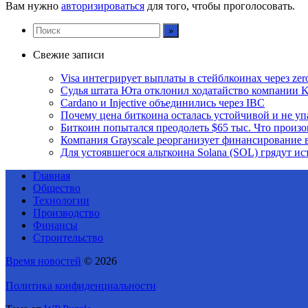
Вам нужно
авторизироваться
для того, чтобы проголосовать.
Свежие записи
Visa интегрирует выплаты в стейблкоинах через zero
Судья штата Юта отклонил ходатайство компании Ka
Cardano и Injective объединились через IBC
Почему цена биткоина осталась устойчивой и не уп
Биткоин попытался преодолеть $65 тыс. Что произ
Компания Grayscale реорганизует финансирование в
Для устоявшегося альткоина Solana (SOL) грядут и
Главная
Общество
Технологии
Производство
Финансы
Строительство
Время новостей
© 2026
Политика конфиденциальности