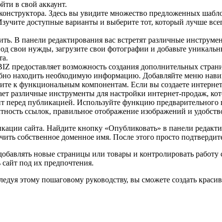
йти в свой аккаунт.
 конструктора. Здесь вы увидите множество предложенных шабл
 Изучите доступные варианты и выберите тот, который лучше все
ить. В панели редактирования вас встретят различные инструме
д свои нужды, загрузите свои фотографии и добавьте уникальны
та.
Z предоставляет возможность создания дополнительных страниц
добно находить необходимую информацию. Добавляйте меню навиг
ите к функциональным компонентам. Если вы создаете интернет
ет различные инструменты для настройки интернет-продаж, кот
йт перед публикацией. Используйте функцию предварительного пр
ектность ссылок, правильное отображение изображений и удобств
икации сайта. Найдите кнопку «Опубликовать» в панели редакт
ть собственное доменное имя. После этого просто подтвердите 
 добавлять новые страницы или товары и контролировать работу
 сайт под их предпочтения.
ледуя этому пошаговому руководству, вы сможете создать краси