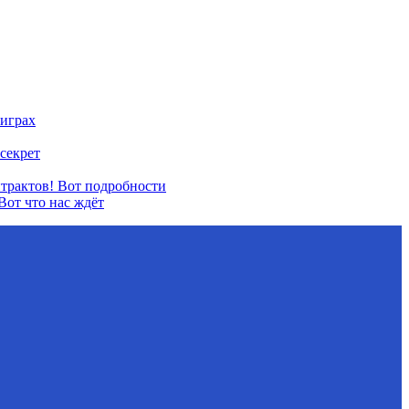
 играх
секрет
нтрактов! Вот подробности
Вот что нас ждёт