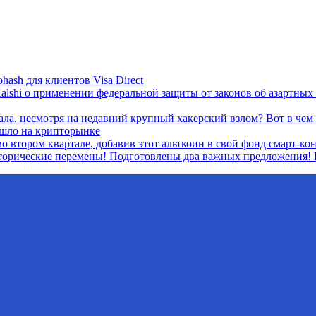
hash для клиентов Visa Direct
lshi о применении федеральной защиты от законов об азартных
ала, несмотря на недавний крупный хакерский взлом? Вот в чем 
ошло на крипторынке
о втором квартале, добавив этот альткоин в свой фонд смарт-ко
сторические перемены! Подготовлены два важных предложения! 