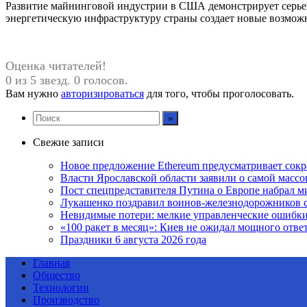
Развитие майнинговой индустрии в США демонстрирует серьез
энергетическую инфраструктуру страны создает новые возможн
Оценка читателей!
0 из 5 звезд. 0 голосов.
Вам нужно
авторизироваться
для того, чтобы проголосовать.
Свежие записи
Новое предложение Ethereum предусматривает сокр
Власти Ярославской области заявили о самой массо
Пост спецпредставителя Путина о Европе набрал м
Лукашенко поздравил воинов-железнодорожников 
Невидимые потери: мелкие управленческие ошибк
«100 ракет в месяц»: Киев не ожидал мощного отв
Праздники 6 августа 2026 года
Главная
Общество
Технологии
Производство