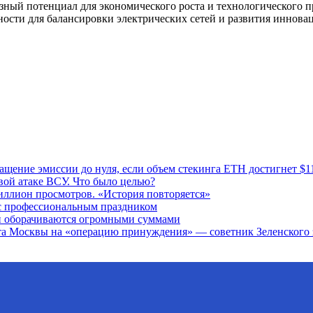
ный потенциал для экономического роста и технологического п
ости для балансировки электрических сетей и развития иннова
ащение эмиссии до нуля, если объем стекинга ETH достигнет $1
вой атаке ВСУ. Что было целью?
иллион просмотров. «История повторяется»
с профессиональным праздником
и оборачиваются огромными суммами
ета Москвы на «операцию принуждения» — советник Зеленского 