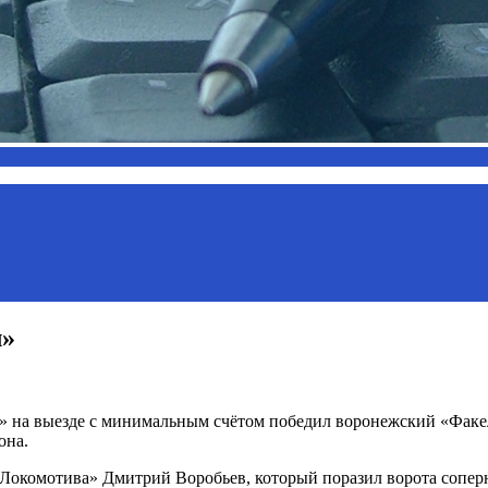
л»
в» на выезде с минимальным счётом победил воронежский «Фак
она.
Локомотива» Дмитрий Воробьев, который поразил ворота соперн