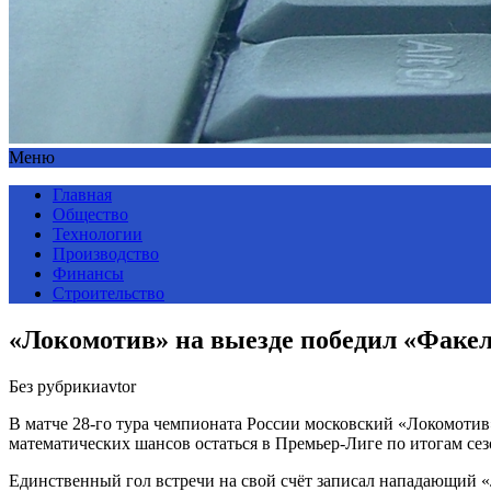
Меню
Главная
Общество
Технологии
Производство
Финансы
Строительство
«Локомотив» на выезде победил «Факе
Без рубрики
avtor
В матче 28-го тура чемпионата России московский «Локомоти
математических шансов остаться в Премьер-Лиге по итогам сез
Единственный гол встречи на свой счёт записал нападающий «