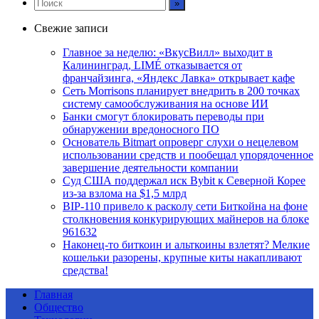
Свежие записи
Главное за неделю: «ВкусВилл» выходит в
Калининград, LIMÉ отказывается от
франчайзинга, «Яндекс Лавка» открывает кафе
Сеть Morrisons планирует внедрить в 200 точках
систему самообслуживания на основе ИИ
Банки смогут блокировать переводы при
обнаружении вредоносного ПО
Основатель Bitmart опроверг слухи о нецелевом
использовании средств и пообещал упорядоченное
завершение деятельности компании
Суд США поддержал иск Bybit к Северной Корее
из-за взлома на $1,5 млрд
BIP-110 привело к расколу сети Биткойна на фоне
столкновения конкурирующих майнеров на блоке
961632
Наконец-то биткоин и альткоины взлетят? Мелкие
кошельки разорены, крупные киты накапливают
средства!
Главная
Общество