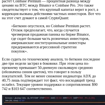
растет Coinbase Premium — процентная разница между
ценами на BTC между Binance и Coinbase Pro. Это также
свидетельствует о том, что крупный капитал верит в рост, а
коррекция вызвана действиями частных инвесторов. Вот что
на этот счет думают в самой CryptoQuant:
«Биткоин опустился, но Coinbase Premium растет.
Отскок предполагает, что, когда случается
чрезмерная продажная паника на бирже Binance,
где сидит большая часть розничных инвесторов,
американские институциональные инвесторы
придерживаются агрессивной стратегии
покупок».
Если судить по техническому анализу, то биткоин последние
две-три недели застрял в боковике. При этом цена по-
прежнему превышает 50-дневную скользящую среднюю
(обозначена синим цветом), что говорит в пользу
покупателей. Тем не менее снижение индикатора ADX до
40,75 лишь подтверждает тот факт, что восходящий тренд
ослабел. Текущие уровни поддержки и сопротивления: $90
742 и $103 647 соответственно.