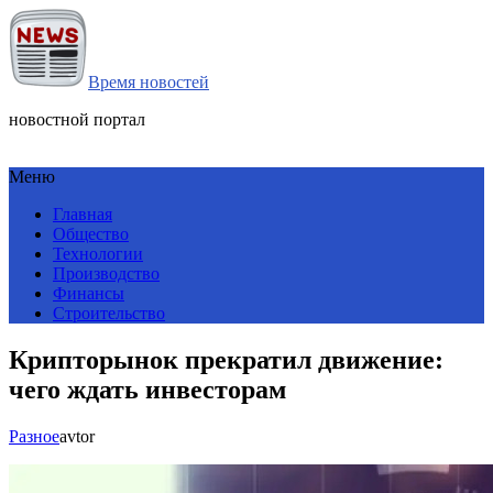
Время новостей
новостной портал
Меню
Главная
Общество
Технологии
Производство
Финансы
Строительство
Крипторынок прекратил движение:
чего ждать инвесторам
Разное
avtor