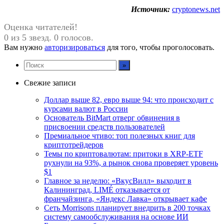
Источник:
cryptonews.net
Оценка читателей!
0 из 5 звезд. 0 голосов.
Вам нужно
авторизироваться
для того, чтобы проголосовать.
Свежие записи
Доллар выше 82, евро выше 94: что происходит с
курсами валют в России
Основатель BitMart отверг обвинения в
присвоении средств пользователей
Премиальное чтиво: топ полезных книг для
криптотрейдеров
Темы по криптовалютам: притоки в XRP-ETF
рухнули на 93%, а рынок снова проверяет уровень
$1
Главное за неделю: «ВкусВилл» выходит в
Калининград, LIMÉ отказывается от
франчайзинга, «Яндекс Лавка» открывает кафе
Сеть Morrisons планирует внедрить в 200 точках
систему самообслуживания на основе ИИ