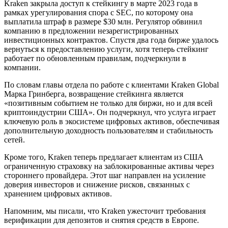
Kraken закрыла доступ к стейкингу в марте 2023 года в
рамках урегулирования спора с SEC, по которому она
выплатила штраф в размере $30 млн. Регулятор обвинил
компанию в предложении незарегистрированных
инвестиционных контрактов. Спустя два года бирже удалось
вернуться к предоставлению услуги, хотя теперь стейкинг
работает по обновленным правилам, подчеркнули в
компании.
По словам главы отдела по работе с клиентами Kraken Global
Марка Гринберга, возвращение стейкинга является
«позитивным событием не только для биржи, но и для всей
криптоиндустрии США». Он подчеркнул, что услуга играет
ключевую роль в экосистеме цифровых активов, обеспечивая
дополнительную доходность пользователям и стабильность
сетей.
Кроме того, Kraken теперь предлагает клиентам из США
ограниченную страховку на заблокированные активы через
стороннего провайдера. Этот шаг направлен на усиление
доверия инвесторов и снижение рисков, связанных с
хранением цифровых активов.
Напомним, мы писали, что Kraken ужесточит требования
верификации для депозитов и снятия средств в Европе.