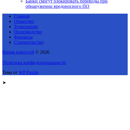
Банки смогут блокировать переводы при
обнаружении вредоносного ПО
Главная
Общество
Технологии
Производство
Финансы
Строительство
Время новостей
© 2026
Политика конфиденциальности
Тема от
WP Puzzle
➤