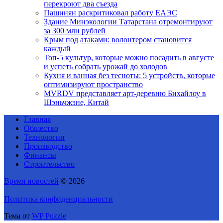
перекроют два съезда
Пашинян раскритиковал работу ЕАЭС
Здание Минэкологии Татарстана отремонтируют
за 300 млн рублей
Крым под атаками: волонтером становится
каждый
Топ-5 культур, которые можно посадить в августе
и успеть собрать урожай до холодов
Кухня и ванная без тесноты: 5 устройств, которые
оптимизируют пространство
MVRDV представляет арт-деревню Бихайлоу в
Шэньчжэне, Китай
Главная
Общество
Технологии
Производство
Финансы
Строительство
Время новостей
© 2026
Политика конфиденциальности
Тема от
WP Puzzle