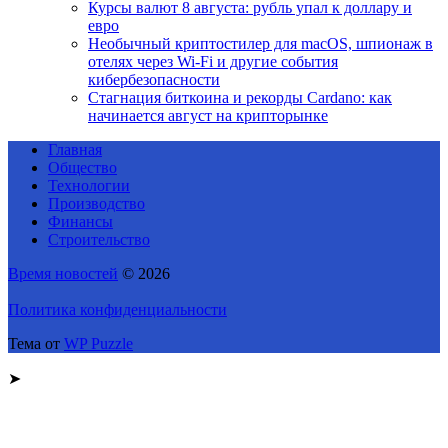
Курсы валют 8 августа: рубль упал к доллару и
евро
Необычный криптостилер для macOS, шпионаж в
отелях через Wi-Fi и другие события
кибербезопасности
Стагнация биткоина и рекорды Cardano: как
начинается август на крипторынке
Главная
Общество
Технологии
Производство
Финансы
Строительство
Время новостей
© 2026
Политика конфиденциальности
Тема от
WP Puzzle
➤