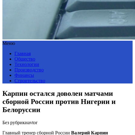
Меню
Главная
Общество
Технологии
Производство
Финансы
Строительство
Карпин остался доволен матчами
сборной России против Нигерии и
Белоруссии
Без рубрики
avtor
Главный тренер сборной России
Валерий Карпин