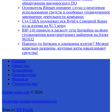
обнаружении вредоносного ПО
Основатель Bitmart опроверг слухи о нецелевом
использовании средств и пообещал упорядоченное
завершение деятельности компании
Суд США поддержал иск Bybit к Северной Корее
из-за взлома на $1,5 млрд
BIP-110 привело к расколу сети Биткойна на фоне
столкновения конкурирующих майнеров на блоке
961632
Наконец-то биткоин и альткоины взлетят? Мелкие
кошельки разорены, крупные киты накапливают
средства!
Главная
Общество
Технологии
Производство
Финансы
Строительство
Время новостей
© 2026
Политика конфиденциальности
Тема от
WP Puzzle