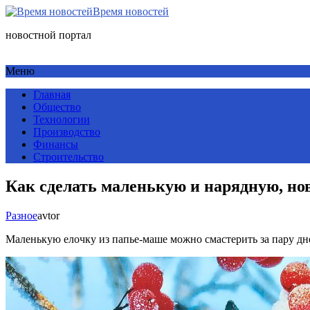
Время новостей
новостной портал
Меню
Главная
Общество
Технологии
Производство
Финансы
Строительство
Как сделать маленькую и нарядную, но
Разное
avtor
Маленькую елочку из папье-маше можно смастерить за пару дне