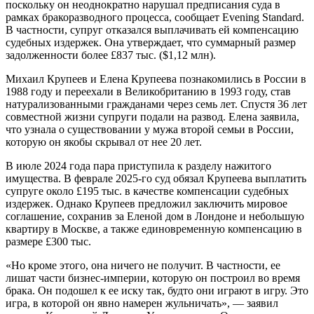
поскольку он неоднократно нарушал предписания суда в
рамках бракоразводного процесса, сообщает Evening Standard.
В частности, супруг отказался выплачивать ей компенсацию
судебных издержек. Она утверждает, что суммарный размер
задолженности более £837 тыс. ($1,12 млн).
Михаил Крупеев и Елена Крупеева познакомились в России в
1988 году и переехали в Великобританию в 1993 году, став
натурализованными гражданами через семь лет. Спустя 36 лет
совместной жизни супруги подали на развод. Елена заявила,
что узнала о существовании у мужа второй семьи в России,
которую он якобы скрывал от нее 20 лет.
В июле 2024 года пара приступила к разделу нажитого
имущества. В феврале 2025-го суд обязал Крупеева выплатить
супруге около £195 тыс. в качестве компенсации судебных
издержек. Однако Крупеев предложил заключить мировое
соглашение, сохранив за Еленой дом в Лондоне и небольшую
квартиру в Москве, а также единовременную компенсацию в
размере £300 тыс.
«Но кроме этого, она ничего не получит. В частности, ее
лишат части бизнес-империи, которую он построил во время
брака. Он подошел к ее иску так, будто они играют в игру. Это
игра, в которой он явно намерен жульничать», — заявил