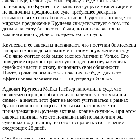
адвокат Крупеевой Джастин Уоршоу в суде. Он также
напомнил, что Крупеев не выплатил супруге компенсации и
не выполнил предписание суда, требующее раскрыть
стоимость всех своих бизнес-активов. Судья согласился, что
мировое предложение Крупеева свидетельствует о том, что
деньги на счету бизнесмена были, но он не давал их на
компенсацию судебных издержек экс-супруги.
Крупеева и ее адвокаты настаивают, что поступки бизнесмена
говорят о «последовательном и наглом» неуважение к суду.
«Он явно считает себя выше законов Англии и Уэльса. Его
поведение отражает тревожную тенденцию неуважения к
судебной власти и отказу выполнять свои обязанности.
Ничто, кроме тюремного заключения, не будет для него
эффективным наказанием», — подчеркнул Уоршоу.
Адвокат Крупеева Майкл Глейзер напомнил в суде, что
бизнесмен отрицает обвинения о наличии у него «тайной
семьи», а значит, этот факт не может учитываться в рамках
бракоразводного процесса. Он также настаивает, что
принадлежащие Крупееву активы «крайне скудны». При этом
адвокат признал, что его подзащитный не выполнил ряд
судебных подписаний, но готов исправить это в течение
следующих 28 дней.
Сам Крупеев на заседании не присутствовал, на вопросы суда