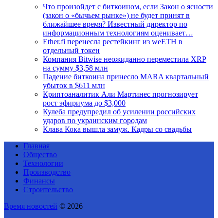
Что произойдет с биткоином, если Закон о ясности
(закон о «бычьем рынке») не будет принят в
ближайшее время? Известный директор по
информационным технологиям оценивает…
Ether.fi перенесла рестейкинг из weETH в
отдельный токен
Компания Bitwise неожиданно переместила XRP
на сумму $3,58 млн
Падение биткоина принесло MARA квартальный
убыток в $611 млн
Криптоаналитик Али Мартинес прогнозирует
рост эфириума до $3,000
Кулеба предупредил об усилении российских
ударов по украинским городам
Клава Кока вышла замуж. Кадры со свадьбы
Главная
Общество
Технологии
Производство
Финансы
Строительство
Время новостей
© 2026