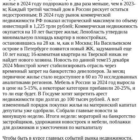
жилье в 2024 году подорожало в два раза меньше, чем в 2023-
м; Каждый третий частный дом в России рискует остаться
недостроенным; В 2024 году рынок коммерческой
недвижимости РФ показал исторический максимум по объему
инвестиций в 1,225 трлн рублей; Коммерческая недвижимость
окупается на 10 лет быстрее жилья; Ленобласть утвердила
минимальную площадь квартир в новостройках,
остановившись на 28 кв. м, как и Москва; На Васильевском
острове в Петербурге появится новый ЖК, задуманный еще
10 лет назад; 16-комнатная квартира на Тверской никак не
найдет нового хозяина. Новость по данной теме15 декабря
2024 Минстрой хочет стабилизировать отрасль через
временный запрет на банкротство девелоперов. За месяц
первичное жилье стало недоступнее в 60 из 70 исследованных
аналитиками регионов. Мебель в России за 2024 год выросла
в цене на 5-15%, а некоторые категории прибавили 20-25%, и
то ли еще будет. В Госдуме хотят запретить арест
недвижимости при долгах до 100 тысяч рублей. А вот
измененный порядок покупки жилья на материнский капитал
депутаты уже одобрили. Собрали главные новости за
минувшую неделю. Итоги недели: мораторий на банкротство
застройщиков, удорожания новостроек и мебели, поблажки
для должников и ужесточения по маткапиталу
Чтобы быть в курсе главных событий рынка недвижимости,