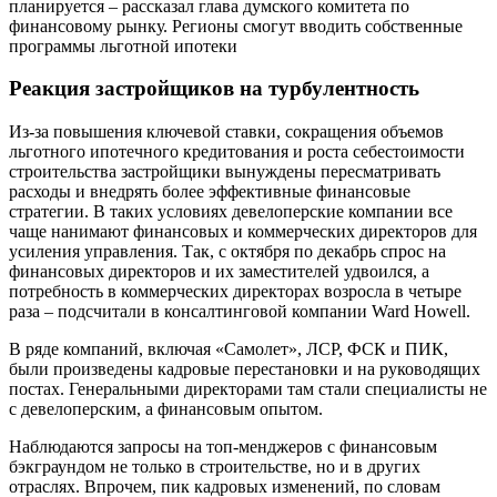
планируется – рассказал глава думского комитета по
финансовому рынку. Регионы смогут вводить собственные
программы льготной ипотеки
Реакция застройщиков на турбулентность
Из-за повышения ключевой ставки, сокращения объемов
льготного ипотечного кредитования и роста себестоимости
строительства застройщики вынуждены пересматривать
расходы и внедрять более эффективные финансовые
стратегии. В таких условиях девелоперские компании все
чаще нанимают финансовых и коммерческих директоров для
усиления управления. Так, с октября по декабрь спрос на
финансовых директоров и их заместителей удвоился, а
потребность в коммерческих директорах возросла в четыре
раза – подсчитали в консалтинговой компании Ward Howell.
В ряде компаний, включая «Самолет», ЛСР, ФСК и ПИК,
были произведены кадровые перестановки и на руководящих
постах. Генеральными директорами там стали специалисты не
с девелоперским, а финансовым опытом.
Наблюдаются запросы на топ-менджеров с финансовым
бэкграундом не только в строительстве, но и в других
отраслях. Впрочем, пик кадровых изменений, по словам