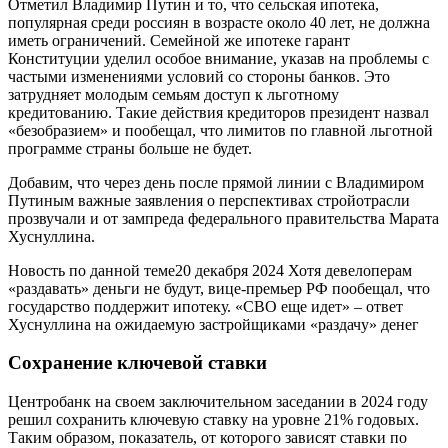
Отметил Владимир Путин и то, что сельская ипотека,
популярная среди россиян в возрасте около 40 лет, не должна
иметь ограничений. Семейной же ипотеке гарант
Конституции уделил особое внимание, указав на проблемы с
частыми изменениями условий со стороны банков. Это
затрудняет молодым семьям доступ к льготному
кредитованию. Такие действия кредиторов президент назвал
«безобразием» и пообещал, что лимитов по главной льготной
программе страны больше не будет.
Добавим, что через день после прямой линии с Владимиром
Путиным важные заявления о перспективах стройотрасли
прозвучали и от зампреда федерального правительства Марата
Хуснуллина.
Новость по данной теме20 декабря 2024 Хотя девелоперам
«раздавать» деньги не будут, вице-премьер РФ пообещал, что
государство поддержит ипотеку. «СВО еще идет» – ответ
Хуснуллина на ожидаемую застройщиками «раздачу» денег
Сохранение ключевой ставки
Центробанк на своем заключительном заседании в 2024 году
решил сохранить ключевую ставку на уровне 21% годовых.
Таким образом, показатель, от которого зависят ставки по