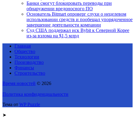
Банки смогут блокировать переводы при
обнаружении вредоносного ПО
Основатель Bitmart опроверг слухи о нецелевом
использовании средств и пообещал упорядоченное
завершение деятельности компании
Суд США поддержал иск Bybit к Северной Корее
из-за взлома на $1,5 млрд
Главная
Общество
Технологии
Производство
Финансы
Строительство
Время новостей
© 2026
Политика конфиденциальности
Тема от
WP Puzzle
➤