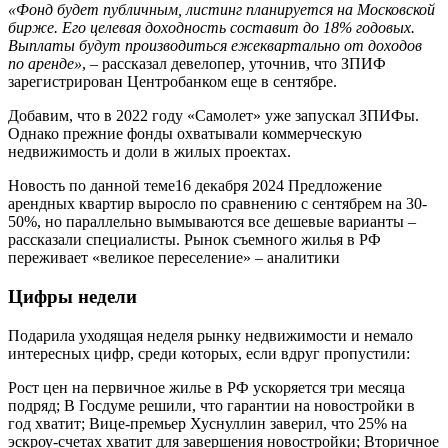
«Фонд будет публичным, листинг планируется на Московской
бирже. Его целевая доходность составит до 18% годовых.
Выплаты будут производиться ежеквартально от доходов
по аренде»
, – рассказал девелопер, уточнив, что ЗПИФ
зарегистрирован Центробанком еще в сентябре.
Добавим, что в 2022 году «Самолет» уже запускал ЗПИФы.
Однако прежние фонды охватывали коммерческую
недвижимость и доли в жилых проектах.
Новость по данной теме16 декабря 2024 Предложение
арендных квартир выросло по сравнению с сентябрем на 30-
50%, но параллельно вымываются все дешевые варианты –
рассказали специалисты. Рынок съемного жилья в РФ
переживает «великое переселение» – аналитики
Цифры недели
Подарила уходящая неделя рынку недвижимости и немало
интересных цифр, среди которых, если вдруг пропустили:
Рост цен на первичное жилье в РФ ускоряется три месяца
подряд; В Госдуме решили, что гарантии на новостройки в
год хватит; Вице-премьер Хуснуллин заверил, что 25% на
эскроу-счетах хватит для завершения новостройки; Вторичное