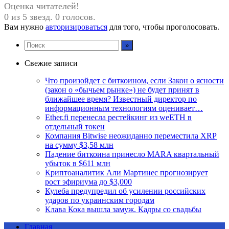
Оценка читателей!
0 из 5 звезд. 0 голосов.
Вам нужно
авторизироваться
для того, чтобы проголосовать.
Свежие записи
Что произойдет с биткоином, если Закон о ясности
(закон о «бычьем рынке») не будет принят в
ближайшее время? Известный директор по
информационным технологиям оценивает…
Ether.fi перенесла рестейкинг из weETH в
отдельный токен
Компания Bitwise неожиданно переместила XRP
на сумму $3,58 млн
Падение биткоина принесло MARA квартальный
убыток в $611 млн
Криптоаналитик Али Мартинес прогнозирует
рост эфириума до $3,000
Кулеба предупредил об усилении российских
ударов по украинским городам
Клава Кока вышла замуж. Кадры со свадьбы
Главная