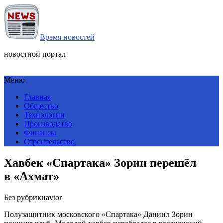
Время новостей
новостной портал
Меню
Главная
Общество
Технологии
Производство
Финансы
Строительство
Хавбек «Спартака» Зорин перешёл
в «Ахмат»
Без рубрики
avtor
Полузащитник московского «Спартака» Даниил Зорин