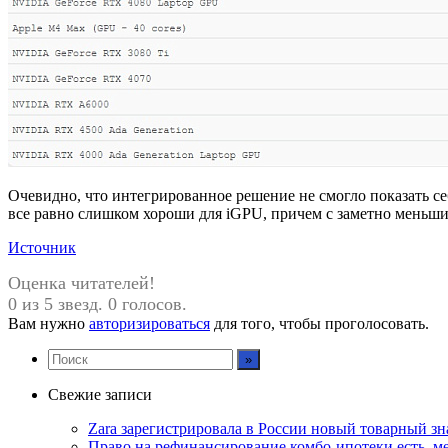
Очевидно, что интегрированное решение не смогло показать 
все равно слишком хороши для iGPU, причем с заметно мень
Источник
Оценка читателей!
0 из 5 звезд. 0 голосов.
Вам нужно
авторизироваться
для того, чтобы проголосовать.
Свежие записи
Zara зарегистрировала в России новый товарный зн
Право на рефинансирование комбо-ипотеки есть, ме