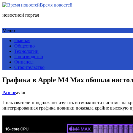
Время новостей
новостной портал
Меню
Главная
Общество
Технологии
Производство
Финансы
Строительство
Графика в Apple M4 Max обошла настол
Разное
avtor
Пользователи продолжают изучать возможности системы на крис
интегрированная графика новинки показала крайне высокую п