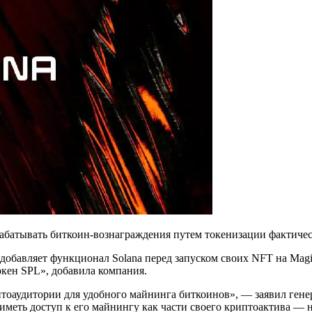
батывать биткоин-вознаграждения путем токенизации фактическ
авляет функционал Solana перед запуском своих NFT на Magic 
окен SPL», добавила компания.
птоаудитории для удобного майнинга биткоинов», — заявил ген
еть доступ к его майнингу как части своего криптоактива — не