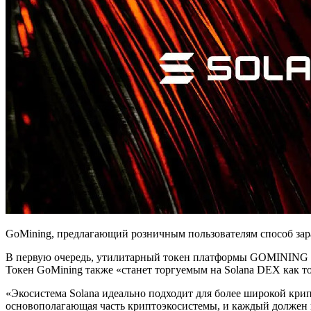
GoMining, предлагающий розничным пользователям способ зара
В первую очередь, утилитарный токен платформы GOMINING доб
Токен GoMining также «станет торгуемым на Solana DEX как т
«Экосистема Solana идеально подходит для более широкой кри
основополагающая часть криптоэкосистемы, и каждый должен им