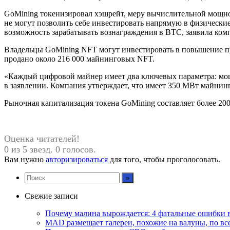
GoMining токенизировал хэшрейт, меру вычислительной мощно
не могут позволить себе инвестировать напрямую в физически
возможность зарабатывать вознаграждения в BTC, заявила ком
Владельцы GoMining NFT могут инвестировать в повышение пр
продано около 216 000 майнинговых NFT.
«Каждый цифровой майнер имеет два ключевых параметра: мощн
в заявлении. Компания утверждает, что имеет 350 МВт майнин
Рыночная капитализация токена GoMining составляет более 20
Оценка читателей!
0 из 5 звезд. 0 голосов.
Вам нужно
авторизироваться
для того, чтобы проголосовать.
Свежие записи
Почему малина вырождается: 4 фатальные ошибки в 
MAD размещает галереи, похожие на валуны, по в