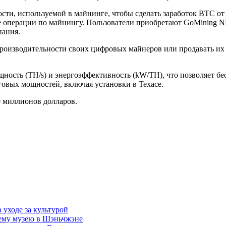
сти, используемой в майнинге, чтобы сделать заработок BTC о
е операции по майнингу. Пользователи приобретают GoMining N
пания.
оизводительности своих цифровых майнеров или продавать их д
ость (TH/s) и энергоэффективность (kW/TH), что позволяет бес
говых мощностей, включая установки в Техасе.
0 миллионов долларов.
уходе за культурой
сему музею в Шэньчжэне