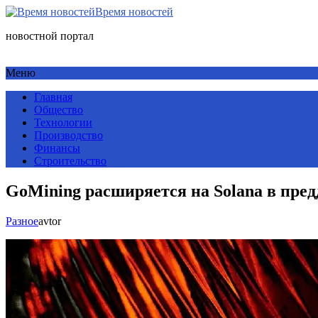
Время новостей
новостной портал
Меню
Главная
Общество
Технологии
Производство
Финансы
Строительство
GoMining расширяется на Solana в пред
Разное
avtor