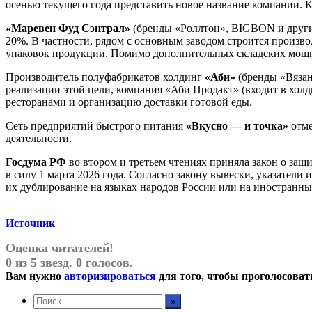
осенью текущего года представить новое название компании. 
«Маревен Фуд Сэнтрал»
(бренды «Роллтон», BIGBON и другие
20%. В частности, рядом с основным заводом строится произво
упаковок продукции. Помимо дополнительных складских мощн
Производитель полуфабрикатов холдинг
«Аби»
(бренды «Вязан
реализации этой цели, компания «Аби Продакт» (входит в хол
ресторанами и организацию доставки готовой еды.
Сеть предприятий быстрого питания
«Вкусно — и точка»
отме
деятельности.
Госдума РФ
во втором и третьем чтениях приняла закон о защи
в силу 1 марта 2026 года. Согласно закону вывески, указател
их дублирование на языках народов России или на иностранны
Источник
Оценка читателей!
0 из 5 звезд. 0 голосов.
Вам нужно
авторизироваться
для того, чтобы проголосоват