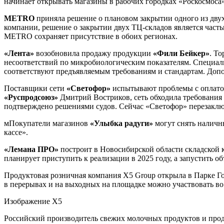
начинает открывать магазины в рабочих городках «Роскосмоса»
METRO
приняла решение о плановом закрытии одного из двух
компании, решение о закрытии двух ТЦ-складов является част
METRO сохраняет присутствие в обоих регионах.
«Лента»
возобновила продажу продукции
«Фили Бейкер»
. Т
несоответствий по микробиологическим показателям. Специал
соответствуют предъявляемым требованиям и стандартам. Допо
Поставщики сети
«Светофор»
испытывают проблемы с оплатой
«Руспродсоюз»
Дмитрий Востриков, сеть обходила требования 
подтверждено решениями судов. Сейчас «Светофор» перезаключ
мПокупатели магазинов
«Улыбка радуги»
могут снять наличны
кассе».
«Лемана ПРО»
построит в Новосибирской области складской к
планирует приступить к реализации в 2025 году, а запустить об
Продуктовая розничная компания X5 Group открыла в Парке Го
в перерывах и на выходных на площадке можно участвовать во
Изображение X5
Российский производитель свежих молочных продуктов и прод