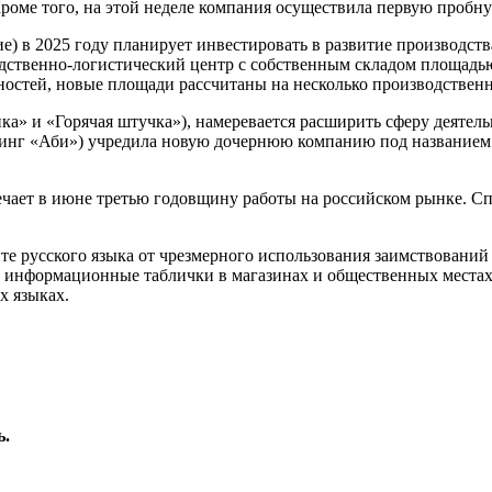
Кроме того, на этой неделе компания осуществила первую проб
) в 2025 году планирует инвестировать в развитие производств
дственно-логистический центр с собственным складом площадью 
остей, новые площади рассчитаны на несколько производствен
ка» и «Горячая штучка»), намеревается расширить сферу деятел
динг «Аби») учредила новую дочернюю компанию под названием «
чает в июне третью годовщину работы на российском рынке. Сп
те русского языка от чрезмерного использования заимствований
и и информационные таблички в магазинах и общественных места
х языках.
ь.