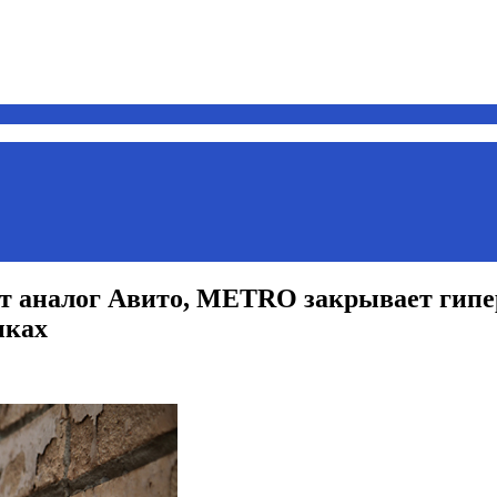
ает аналог Авито, METRO закрывает гипе
ыках