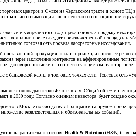
. До конца года два магазина
«Пятёрочка»
начнут работать в Ц
 торговых центров в Омске на Черлакском тракте и одного ТЦ в 
ью стратегии оптимизации логистической и операционной структ
орговая сеть в апреле этого года приостановила продажу некото
исты компании провели аудит производственной площадки и убе
лнительно торговая сеть провела лабораторные исследования.
 поставленной продукции: оплата происходит после ее реализа
закона через заключение контрактов на аффилированные логист
ает договоры поставки на соответствующие закону о торговле.
е с банковской карты в торговых точках сети. Торговая сеть «
омплекс площадью около 40 тыс. кв. м. Общий объем инвестици
ъект в 2030 году. Согласно оценкам инвестора, будет создано око
рького в Москве по соседству с Голицынским прудом новое про
 множестве развлекательных и образовательных событий.
уктов на растительной основе
Health & Nutrition
(H&N, бывшая «