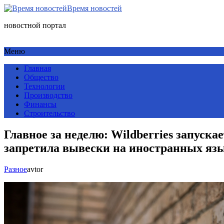
Время новостей
новостной портал
Меню
Главная
Общество
Технологии
Производство
Финансы
Строительство
Главное за неделю: Wildberries запуск
запретила вывески на иностранных яз
Разное
avtor