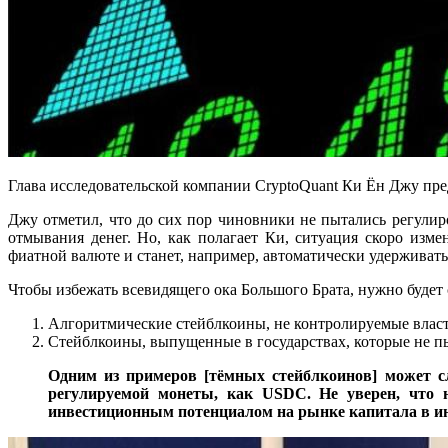
Глава исследовательской компании CryptoQuant Ки Ён Джу пре
Джу отметил, что до сих пор чиновники не пытались регулир
отмывания денег. Но, как полагает Ки, ситуация скоро изм
фиатной валюте и станет, например, автоматически удерживать
Чтобы избежать всевидящего ока Большого Брата, нужно будет
Алгоритмические стейблкоины, не контролируемые влас
Стейблкоины, выпущенные в государствах, которые не п
Одним из примеров [тёмных стейблкоинов] может сл
регулируемой монеты, как USDC. Не уверен, что 
инвестиционным потенциалом на рынке капитала в ин