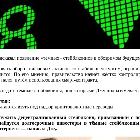
дсказал появление «тёмных» стейблкоинов в обозримом будущем
овать оборот цифровых активов со стабильным курсом, огранич
енится. По его мнению, правительство начнёт жёстко контроли
 налог путём использования смарт-контракта.
 создать тёмные стейблкоины, под которыми Джу подразумевает:
тями;
ытаются взять под надзор криптовалютные переводы.
ужить децентрализованный стейблкоин, привязанный с по
найдутся долгосрочные инвесторы в тёмные стейблкоины,
тернете, — написал Джу.