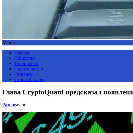
Меню
Главная
Общество
Технологии
Производство
Финансы
Строительство
Глава CryptoQuant предсказал появлен
Разное
avtor