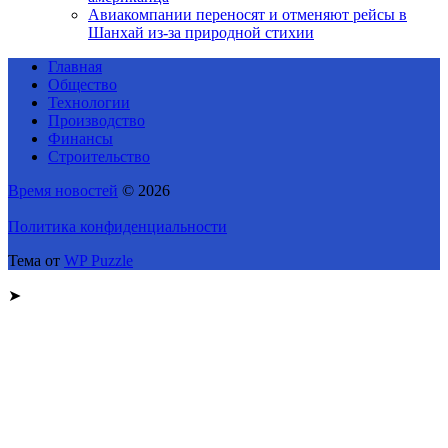
Авиакомпании переносят и отменяют рейсы в
Шанхай из-за природной стихии
Главная
Общество
Технологии
Производство
Финансы
Строительство
Время новостей
© 2026
Политика конфиденциальности
Тема от
WP Puzzle
➤