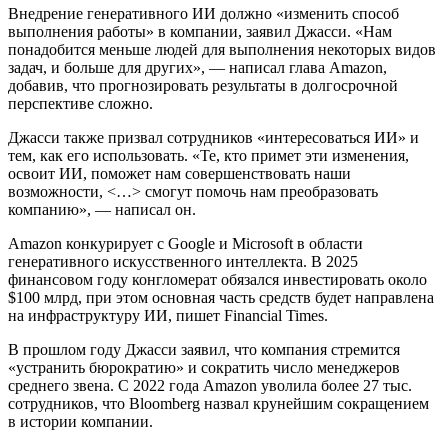
Внедрение генеративного ИИ должно «изменить способ
выполнения работы» в компании, заявил Джасси. «Нам
понадобится меньше людей для выполнения некоторых видов
задач, и больше для других», — написал глава Amazon,
добавив, что прогнозировать результаты в долгосрочной
перспективе сложно.
Джасси также призвал сотрудников «интересоваться ИИ» и
тем, как его использовать. «Те, кто примет эти изменения,
освоит ИИ, поможет нам совершенствовать наши
возможности, <…> смогут помочь нам преобразовать
компанию», — написал он.
Amazon конкурирует с Google и Microsoft в области
генеративного искусственного интеллекта. В 2025
финансовом году конгломерат обязался инвестировать около
$100 млрд, при этом основная часть средств будет направлена
на инфраструктуру ИИ, пишет Financial Times.
В прошлом году Джасси заявил, что компания стремится
«устранить бюрократию» и сократить число менеджеров
среднего звена. С 2022 года Amazon уволила более 27 тыс.
сотрудников, что Bloomberg назвал крунейшим сокращением
в истории компании.