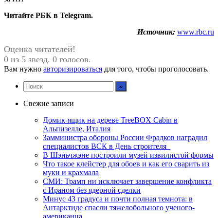
Читайте РБК в Telegram.
Источник:
www.rbc.ru
Оценка читателей!
0 из 5 звезд. 0 голосов.
Вам нужно
авторизироваться
для того, чтобы проголосовать.
Свежие записи
Домик-ящик на дереве TreeBOX Cabin в
Альпизелле, Италия
Замминистра обороны России Фрадков наградил
специалистов ВСК в День строителя
В Шэньчжэне построили музей извилистой формы
Что такое клейстер для обоев и как его сварить из
муки и крахмала
СМИ: Трамп ни исключает завершение конфликта
с Ираном без ядерной сделки
Минус 43 градуса и почти полная темнота: в
Антарктиде спасли тяжелобольного ученого-
американца