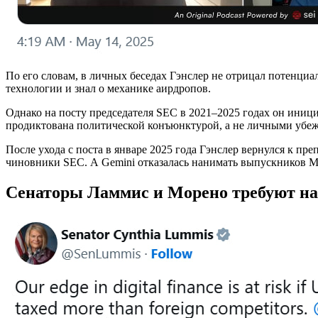
По его словам, в личных беседах Гэнслер не отрицал потенци
технологии и знал о механике аирдропов.
Однако на посту председателя SEC в 2021–2025 годах он иниц
продиктована политической конъюнктурой, а не личными убе
После ухода с поста в январе 2025 года Гэнслер вернулся к пр
чиновники SEC. А Gemini отказалась нанимать выпускников MI
Сенаторы Ламмис и Морено требуют на