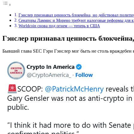
Гэнслер признавал ценность блокчейна, но действовал полити
Сенаторы Ламмис и Морено требуют налоговые реформы для к
Worldcoin снова под огнем — теперь в США
Гэнслер признавал ценность блокчейна
Бывший глава SEC Гэри Гэнслер мог быть не столь враждебен к