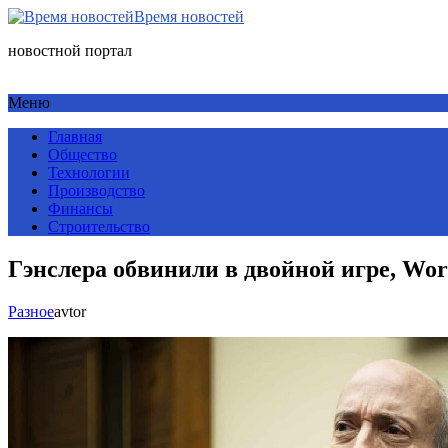
Время новостей
новостной портал
Меню
Главная
Общество
Технологии
Производство
Финансы
Строительство
Гэнслера обвинили в двойной игре, Wor
Разное
avtor