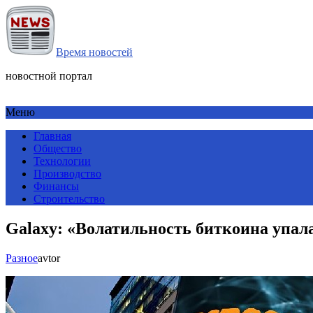
Время новостей
новостной портал
Меню
Главная
Общество
Технологии
Производство
Финансы
Строительство
Galaxy: «Волатильность биткоина упал
Разное
avtor