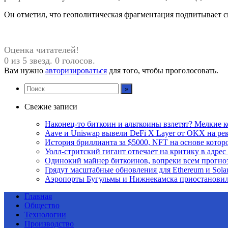
Он отметил, что геополитическая фрагментация подпитывает сп
Оценка читателей!
0 из 5 звезд. 0 голосов.
Вам нужно
авторизироваться
для того, чтобы проголосовать.
Свежие записи
Наконец-то биткоин и альткоины взлетят? Мелкие 
Aave и Uniswap вывели DeFi X Layer от OKX на ре
История бриллианта за $5000, NFT на основе которо
Уолл-стритский гигант отвечает на критику в адре
Одинокий майнер биткоинов, вопреки всем прогноза
Грядут масштабные обновления для Ethereum и Sola
Аэропорты Бугульмы и Нижнекамска приостановил
Главная
Общество
Технологии
Производство