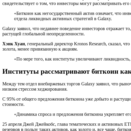
свидетельствует о том, что инвесторы могут рассматривать его
«Биткоин как негосударственный актив означает, что инв
отдела ликвидных активных стратегий в Galaxy.
Galaxy заявил, что недавнее поведение инвесторов отражает т
растущей глобальной неопределенности.
Хэнк Хуан
, генеральный директор Kronos Research, сказал, 
золота, менее привязанную к акциям.
«По мере того, как институты увеличивают ликвидность,
Институты рассматривают биткоин как
Между тем отдел внебиржевых торгов Galaxy заявил, что рын
низким стрессом хеджирования.
С 95% от общего предложения биткоина уже добыто и растущим
стоимости.
«Динамика спроса и предложения биткоина укрепляет ег
25 апреля Джей Джейкобс, глава тематических и активовых ETF
резервов в пользу таких активов, как золото и, все чаще, битко