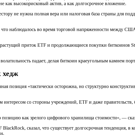
 не как высокорисковый актив, а как долгосрочное вложение.
естору не нужна полная вера или налоговая база страны для под
о, что наблюдалось во время торговой напряженности между США 
что растущий приток ETF и продолжающиеся покупки биткоинов S
 волатильность падает, делая биткоин краеугольным камнем пор
 хедж
очная позиция «тактически осторожна, но структурно конструк
 интересом со стороны учреждений, ETF и даже правительств, 
о позицию как зрелого цифрового хранилища стоимости», — ска
 BlackRock, сказал, что существует долгосрочная тенденция, в
ин.