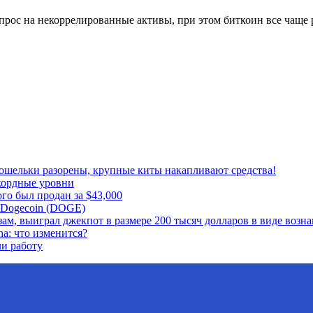
рос на некоррелированные активы, при этом биткоин все чаще р
кошельки разорены, крупные киты накапливают средства!
кордные уровни
го был продан за $43,000
с Dogecoin (DOGE)
м, выиграл джекпот в размере 200 тысяч долларов в виде возна
na: что изменится?
и работу