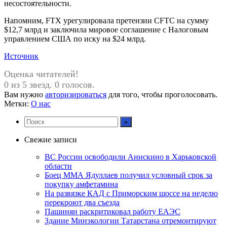
несостоятельности.
Напомним, FTX урегулировала претензии CFTC на сумму
$12,7 млрд и заключила мировое соглашение с Налоговым
управлением США по иску на $24 млрд.
Источник
Оценка читателей!
0 из 5 звезд. 0 голосов.
Вам нужно
авторизироваться
для того, чтобы проголосовать.
Метки:
О нас
Свежие записи
ВС России освободили Анискино в Харьковской
области
Боец ММА Ядуллаев получил условный срок за
покупку амфетамина
На развязке КАД с Приморским шоссе на неделю
перекроют два съезда
Пашинян раскритиковал работу ЕАЭС
Здание Минэкологии Татарстана отремонтируют