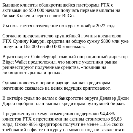
Бывшие клиенты обанкротившейся платформы FTX с
активами до $50 000 начали получать первые выплаты на
бирже Kraken и через сервис BitGo.
Им полагается возмещение по курсам ноября 2022 года.
Согласно представителю крупнейшей группы кредиторов
FTX Сунилу Кавури, средства на общую сумму $800 млн уже
получили 162 000 из 460 000 кошельков.
В разговоре с Cointelegraph главный операционный директор
Bitget Wallet предположил, что многие участники рынка
реинвестируют полученные средства, «повлияв на
ликвидность рынка и цены».
Однако новость о первом раунде выплат кредиторам
негативно сказалась на ценах ведущих криптовалют.
В октябре судья по делам о банкротстве округа Делавэр Джон
Дорси одобрил план выплат кредиторам рухнувшей биржи.
Предложенную схему возмещения поддержали 94,48%
клиентов FTX с претензиями на активы стоимостью $6,83
млрд. Около 98% кредиторов получат не менее 118% своих
требований в фиате по курсу на момент подачи заявления о