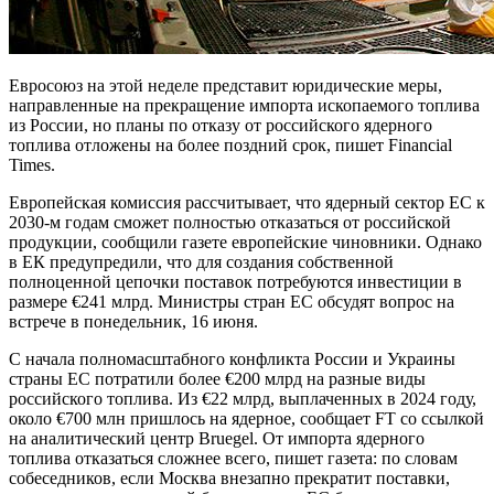
Евросоюз на этой неделе представит юридические меры,
направленные на прекращение импорта ископаемого топлива
из России, но планы по отказу от российского ядерного
топлива отложены на более поздний срок, пишет Financial
Times.
Европейская комиссия рассчитывает, что ядерный сектор ЕС к
2030-м годам сможет полностью отказаться от российской
продукции, сообщили газете европейские чиновники. Однако
в ЕК предупредили, что для создания собственной
полноценной цепочки поставок потребуются инвестиции в
размере €241 млрд. Министры стран ЕС обсудят вопрос на
встрече в понедельник, 16 июня.
С начала полномасштабного конфликта России и Украины
страны ЕС потратили более €200 млрд на разные виды
российского топлива. Из €22 млрд, выплаченных в 2024 году,
около €700 млн пришлось на ядерное, сообщает FT со ссылкой
на аналитический центр Bruegel. От импорта ядерного
топлива отказаться сложнее всего, пишет газета: по словам
собеседников, если Москва внезапно прекратит поставки,