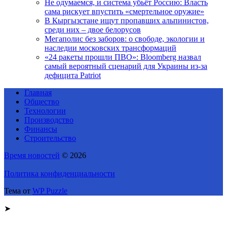
Не одумаемся, и система убьёт Россию: Власть
сама рискует впустить «смертельное оружие»
В Кыргызстане ищут пропавших альпинистов,
среди них – двое белорусов
Мегаполис без заборов: о свободе, экологии и
наследии московских трансформаций
«24 ракеты прошли ПВО»: Bloomberg назвал
самый вероятный сценарий для Украины из-за
дефицита Patriot
Главная
Общество
Технологии
Производство
Финансы
Строительство
Время новостей
© 2026
Политика конфиденциальности
Тема от
WP Puzzle
➤