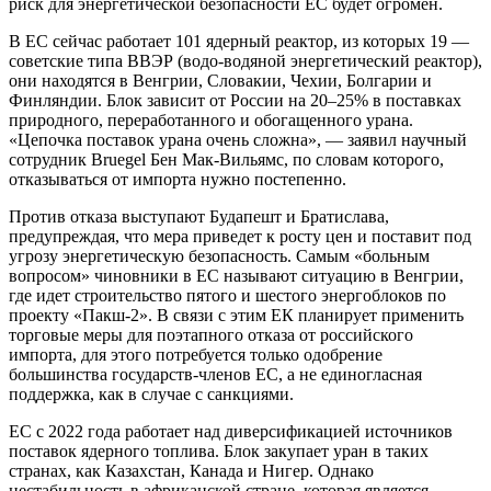
риск для энергетической безопасности ЕС будет огромен.
В ЕС сейчас работает 101 ядерный реактор, из которых 19 —
советские типа ВВЭР (водо-водяной энергетический реактор),
они находятся в Венгрии, Словакии, Чехии, Болгарии и
Финляндии. Блок зависит от России на 20–25% в поставках
природного, переработанного и обогащенного урана.
«Цепочка поставок урана очень сложна», — заявил научный
сотрудник Bruegel Бен Мак-Вильямс, по словам которого,
отказываться от импорта нужно постепенно.
Против отказа выступают Будапешт и Братислава,
предупреждая, что мера приведет к росту цен и поставит под
угрозу энергетическую безопасность. Самым «больным
вопросом» чиновники в ЕС называют ситуацию в Венгрии,
где идет строительство пятого и шестого энергоблоков по
проекту «Пакш-2». В связи с этим ЕК планирует применить
торговые меры для поэтапного отказа от российского
импорта, для этого потребуется только одобрение
большинства государств-членов ЕС, а не единогласная
поддержка, как в случае с санкциями.
ЕС с 2022 года работает над диверсификацией источников
поставок ядерного топлива. Блок закупает уран в таких
странах, как Казахстан, Канада и Нигер. Однако
нестабильность в африканской стране, которая является