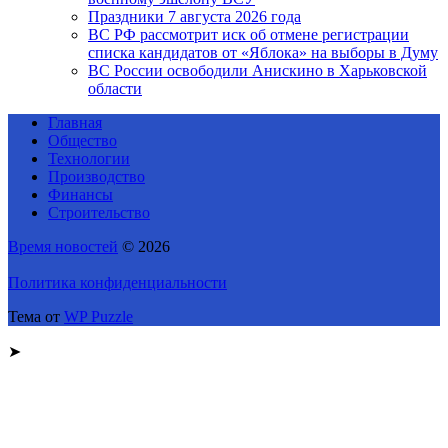
Праздники 7 августа 2026 года
ВС РФ рассмотрит иск об отмене регистрации
списка кандидатов от «Яблока» на выборы в Думу
ВС России освободили Анискино в Харьковской
области
Главная
Общество
Технологии
Производство
Финансы
Строительство
Время новостей
© 2026
Политика конфиденциальности
Тема от
WP Puzzle
➤