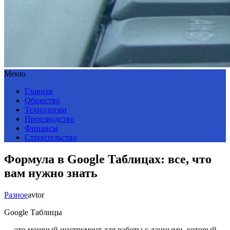
Меню
Главная
Общество
Технологии
Производство
Финансы
Строительство
Формула в Google Таблицах: все, что
вам нужно знать
Разное
avtor
Google Таблицы
— это мощный инструмент для работы с данными, который