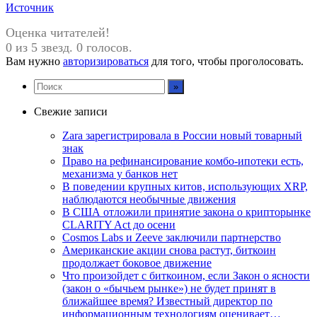
Источник
Оценка читателей!
0 из 5 звезд. 0 голосов.
Вам нужно
авторизироваться
для того, чтобы проголосовать.
Свежие записи
Zara зарегистрировала в России новый товарный
знак
Право на рефинансирование комбо-ипотеки есть,
механизма у банков нет
В поведении крупных китов, использующих XRP,
наблюдаются необычные движения
В США отложили принятие закона о крипторынке
CLARITY Act до осени
Cosmos Labs и Zeeve заключили партнерство
Американские акции снова растут, биткоин
продолжает боковое движение
Что произойдет с биткоином, если Закон о ясности
(закон о «бычьем рынке») не будет принят в
ближайшее время? Известный директор по
информационным технологиям оценивает…