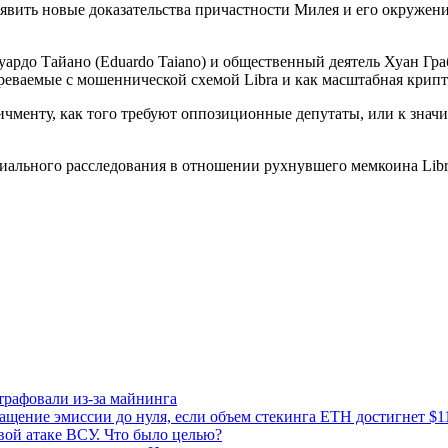
ыявить новые доказательства причастности Милея и его окружени
рдо Тайано (Eduardo Taiano) и общественный деятель Хуан Граб
реваемые с мошеннической схемой Libra и как масштабная крипт
пичменту, как того требуют оппозиционные депутаты, или к зна
ального расследования в отношении рухнувшего мемкоина Libra,
рафовали из-за майнинга
ащение эмиссии до нуля, если объем стекинга ETH достигнет $1
вой атаке ВСУ. Что было целью?