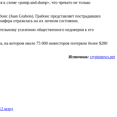
я к схеме «pump-and-dump», что чревато не только
оис (Juan Grabois). Грабоис представляет пострадавших
оафера отразилась на их личном состоянии.
чительному усилению общественного недоверия к его
 на котором около 75 000 инвесторов потеряли более $280
Источник:
cryptonews.net
12 млрд