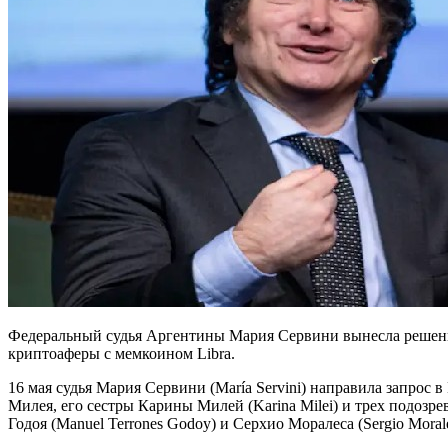
Федеральный судья Аргентины Мария Сервини вынесла решение
криптоаферы с мемкоином Libra.
16 мая судья Мария Сервини (María Servini) направила запро
Милея, его сестры Карины Милей (Karina Milei) и трех подозр
Годоя (Manuel Terrones Godoy) и Серхио Моралеса (Sergio Morale