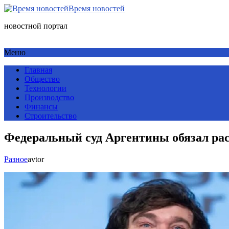
Время новостей
новостной портал
Меню
Главная
Общество
Технологии
Производство
Финансы
Строительство
Федеральный суд Аргентины обязал ра
Разное
avtor