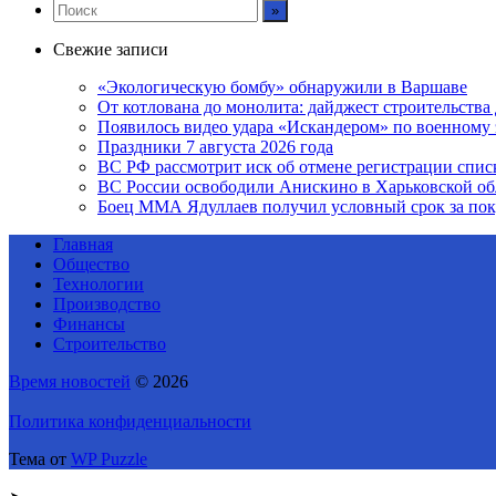
Свежие записи
«Экологическую бомбу» обнаружили в Варшаве
От котлована до монолита: дайджест строительств
Появилось видео удара «Искандером» по военном
Праздники 7 августа 2026 года
ВС РФ рассмотрит иск об отмене регистрации спис
ВС России освободили Анискино в Харьковской об
Боец ММА Ядуллаев получил условный срок за по
Главная
Общество
Технологии
Производство
Финансы
Строительство
Время новостей
© 2026
Политика конфиденциальности
Тема от
WP Puzzle