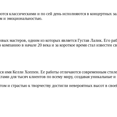
тся классическими и по сей день исполняются в концертных за
ем и эмоциональностью.
вых мастеров, одним из которых является Густав Лалик. Его ра
омпанию в начале 20 века и за короткое время стал известен 
тся имя Келли Хоппен. Ее работы отличаются современным стиле
тами для тысяч клиентов по всему миру, создавая уникальные и
ом и страстью к творчеству достигли невероятных высот в свое