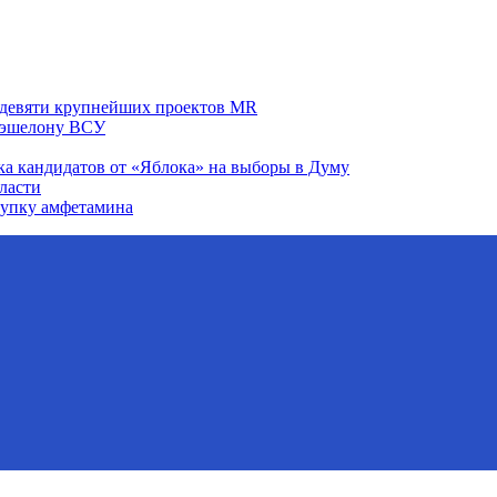
а девяти крупнейших проектов MR
у эшелону ВСУ
ка кандидатов от «Яблока» на выборы в Думу
ласти
купку амфетамина