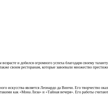
возрасте и добился огромного успеха благодаря своему таланту 
также своим ресторанам, которые завоевали множество престиж
ого искусства является Леонардо да Винчи. Его творчество ока
 такими как «Мона Лиза» и «Тайная вечеря». Его работы счита