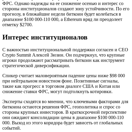
ФРС. Однако надежды на ее снижение осенью и интерес со
стороны институционалов создают зону устойчивости. По его
прогнозу, в ближайшие недели биткоин будет колебаться в
диапазоне $100 000-110 000, а Ethereum вряд ли преодолеет
отметку $2700.
Интерес институционалов
С важностью институциональной поддержки согласен и CEO
Crypto Summit Алексей Зюзин. Он подчеркнул, что крупные
игроки продолжают рассматривать биткоин как инструмент
стратегической диверсификации.
Спикер считает маловероятным падение цены ниже $98 000
при нейтральном новостном фоне. Позитивные сигналы,
такие как прогресс в торговом диалоге США и Китая или
снижение ставки ФРС, могут подтолкнуть котировки.
Эксперты сходятся во мнении, что ключевыми факторами для
биткоина остаются решения ФРС, геополитика и спрос со
стороны крупных инвесторов. В краткосрочной перспективе
они ожидают консолидации цены в диапазоне $100 000-110
000. Выход из этого коридора будет зависеть от глобальных
событий.