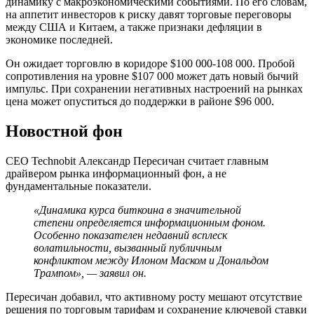
динамику с макроэкономическими событиями. По его словам,
на аппетит инвесторов к риску давят торговые переговоры
между США и Китаем, а также признаки дефляции в
экономике последней.
Он ожидает торговлю в коридоре $100 000-108 000. Пробой
сопротивления на уровне $107 000 может дать новый бычий
импульс. При сохранении негативных настроений на рынках
цена может опуститься до поддержки в районе $96 000.
Новостной фон
CEO Technobit Александр Пересичан считает главным
драйвером рынка информационный фон, а не
фундаментальные показатели.
«Динамика курса биткоина в значительной
степени определяется информационным фоном.
Особенно показателен недавний
всплеск
волатильности
, вызванный публичным
конфликтом между Илоном Маском и Дональдом
Трампом», — заявил он.
Пересичан добавил, что активному росту мешают отсутствие
решения по торговым тарифам и сохранение ключевой ставки