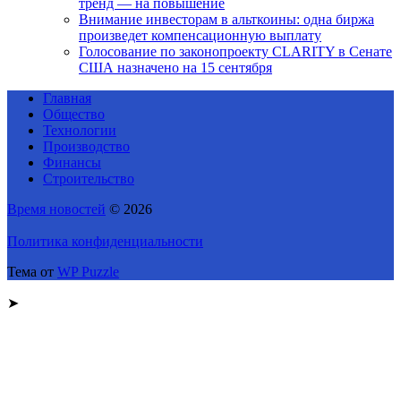
тренд — на повышение
Внимание инвесторам в альткоины: одна биржа
произведет компенсационную выплату
Голосование по законопроекту CLARITY в Сенате
США назначено на 15 сентября
Главная
Общество
Технологии
Производство
Финансы
Строительство
Время новостей
© 2026
Политика конфиденциальности
Тема от
WP Puzzle
➤