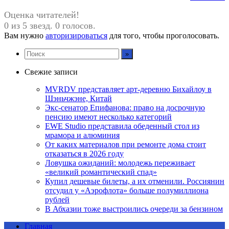
Оценка читателей!
0 из 5 звезд. 0 голосов.
Вам нужно
авторизироваться
для того, чтобы проголосовать.
Свежие записи
MVRDV представляет арт-деревню Бихайлоу в
Шэньчжэне, Китай
Экс-сенатор Епифанова: право на досрочную
пенсию имеют несколько категорий
EWE Studio представила обеденный стол из
мрамора и алюминия
От каких материалов при ремонте дома стоит
отказаться в 2026 году
Ловушка ожиданий: молодежь переживает
«великий романтический спад»
Купил дешевые билеты, а их отменили. Россиянин
отсудил у «Аэрофлота» больше полумиллиона
рублей
В Абхазии тоже выстроились очереди за бензином
Главная