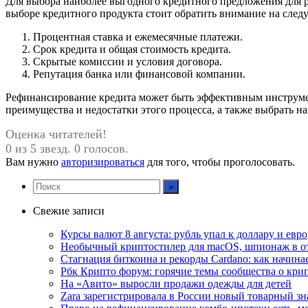
Для выбора наиболее выгодного кредитного предложения для 
выборе кредитного продукта стоит обратить внимание на след
Процентная ставка и ежемесячные платежи.
Срок кредита и общая стоимость кредита.
Скрытые комиссии и условия договора.
Репутация банка или финансовой компании.
Рефинансирование кредита может быть эффективным инструмен
преимущества и недостатки этого процесса, а также выбрать 
Оценка читателей!
0 из 5 звезд. 0 голосов.
Вам нужно
авторизироваться
для того, чтобы проголосовать.
Свежие записи
Курсы валют 8 августа: рубль упал к доллару и евро
Необычный криптостилер для macOS, шпионаж в оте
Стагнация биткоина и рекорды Cardano: как начина
Рбк Крипто форум: горячие темы сообщества о кри
На «Авито» выросли продажи одежды для детей
Zara зарегистрировала в России новый товарный зн