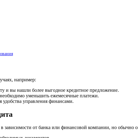
рования
учаях, например:
иту и вы нашли более выгодное кредитное предложение.
м необходимо уменьшить ежемесячные платежи.
ля удобства управления финансами.
дита
в зависимости от банка или финансовой компании, но обычно о
еобходимых документов.