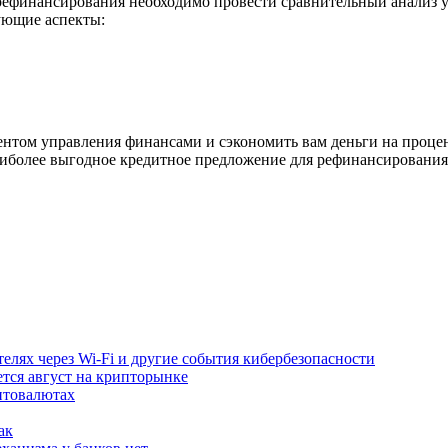
рефинансирования необходимо провести сравнительный анализ 
ующие аспекты:
том управления финансами и сэкономить вам деньги на процен
наиболее выгодное кредитное предложение для рефинансирования
лях через Wi-Fi и другие события кибербезопасности
ется август на крипторынке
птовалютах
ак