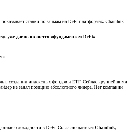
 показывает ставки по займам на DeFi-платформах. Chainlink
ведь уже
давно является «фундаментом DeFi»
.
м».
оль в создании индексных фондов и ETF. Сейчас крупнейшими
вайдер не занял позицию абсолютного лидера. Нет компании
 данные о доходности в DeFi. Согласно данным
Chainlink
,