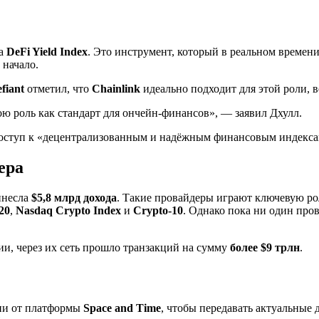
ла
DeFi Yield Index
. Это инструмент, который в реальном времени
 начало.
fiant
отметил, что
Chainlink
идеально подходит для этой роли, 
ою роль как стандарт для ончейн-финансов», — заявил Дхулл.
 доступ к «децентрализованным и надёжным финансовым индекса
ера
инесла
$5,8 млрд дохода
. Такие провайдеры играют ключевую р
20
,
Nasdaq Crypto Index
и
Crypto-10
. Однако пока ни один про
ии, через их сеть прошло транзакций на сумму
более $9 трлн
.
ции от платформы
Space and Time
, чтобы передавать актуальные