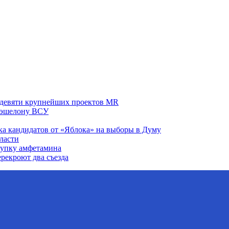
а девяти крупнейших проектов MR
у эшелону ВСУ
ка кандидатов от «Яблока» на выборы в Думу
ласти
купку амфетамина
рекроют два съезда