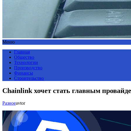
Меню
Главная
Общество
Технологии
Производство
Финансы
Строительство
Chainlink хочет стать главным провай
Разное
avtor