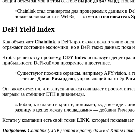
общий объём займов в этом секторе
вырос до $47 млрд
. Новый
«Chainlink стал стандартом для проверяемых данных в De
новые возможности в Web3», — отметил
сооснователь S
DeFi Yield Index
Как объясняют
Chainlink
, в DeFi-протоколах важно точно оце
отражают состояние экономики, но в DeFi таких данных пока не
Чтобы решить эту проблему,
CDY Index
использует децентрал
прибыльности DeFi-займов прозрачнее и доступнее.
«Существуют похожие сервисы, например APY.vision, а та
— считает
Дэвис Ричардсон
, управляющий партнёр
Para
Он также отметил, что запуск индекса совпадает с ростом инте
награды за стейкинг ETH в дивиденды.
«Любой, кто давно в крипте, понимает, куда всё идёт: и
разницу в ценах между площадками» — добавил Ричардс
Кстати у компании есть свой токен
LINK
, который показывает
Подробнее:
Chainlink (LINK) готов к росту до $36? Киты нак