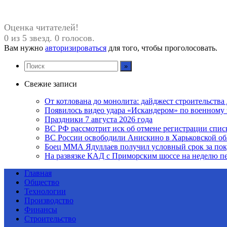
Оценка читателей!
0 из 5 звезд. 0 голосов.
Вам нужно
авторизироваться
для того, чтобы проголосовать.
Свежие записи
От котлована до монолита: дайджест строительств
Появилось видео удара «Искандером» по военном
Праздники 7 августа 2026 года
ВС РФ рассмотрит иск об отмене регистрации спис
ВС России освободили Анискино в Харьковской об
Боец ММА Ядуллаев получил условный срок за по
На развязке КАД с Приморским шоссе на неделю пе
Главная
Общество
Технологии
Производство
Финансы
Строительство