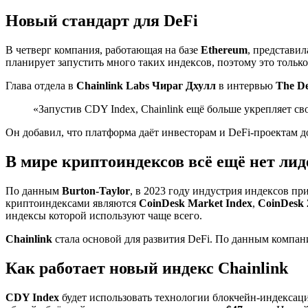
Новый стандарт для DeFi
В четверг компания, работающая на базе
Ethereum
, представи
планирует запустить много таких индексов, поэтому это только
Глава отдела в
Chainlink Labs Чираг Дхулл
в интервью
The De
«Запустив CDY Index, Chainlink ещё больше укрепляет св
Он добавил, что платформа даёт инвесторам и DeFi-проектам
В мире криптоиндексов всё ещё нет лид
По данным
Burton-Taylor
, в 2023 году индустрия индексов пр
криптоиндексами являются
CoinDesk Market Index
,
CoinDesk 
индексы которой используют чаще всего.
Chainlink
стала основой для развития DeFi. По данным компан
Как работает новый индекс Chainlink
CDY Index
будет использовать технологии блокчейн-индекса