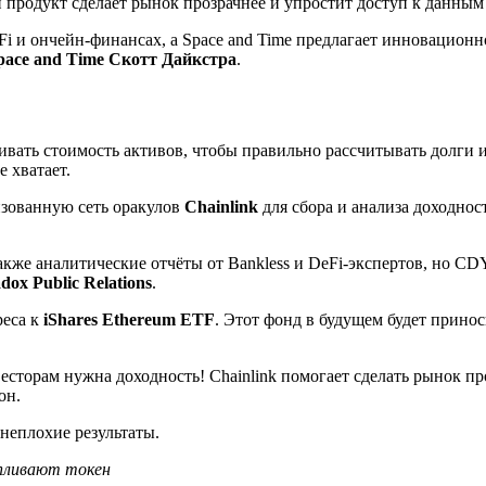
 продукт сделает рынок прозрачнее и упростит доступ к данным
Fi и ончейн-финансах, а Space and Time предлагает инновацион
pace and Time Скотт Дайкстра
.
нивать стоимость активов, чтобы правильно рассчитывать долги 
 хватает.
изованную сеть оракулов
Chainlink
для сбора и анализа доходнос
кже аналитические отчёты от Bankless и DeFi-экспертов, но CDY
dox Public Relations
.
реса к
iShares Ethereum ETF
. Этот фонд в будущем будет прино
нвесторам нужна доходность! Chainlink помогает сделать рынок п
он.
 неплохие результаты.
апливают токен