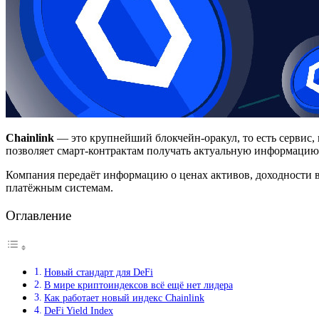
Chainlink
— это крупнейший блокчейн-оракул, то есть сервис,
позволяет смарт-контрактам получать актуальную информацию,
Компания передаёт информацию о ценах активов, доходности 
платёжным системам.
Оглавление
Новый стандарт для DeFi
В мире криптоиндексов всё ещё нет лидера
Как работает новый индекс Chainlink
DeFi Yield Index