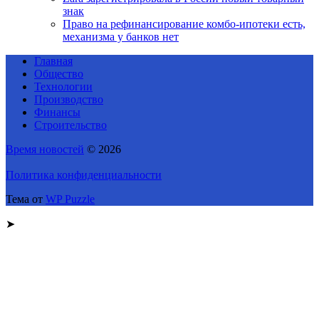
знак
Право на рефинансирование комбо-ипотеки есть,
механизма у банков нет
Главная
Общество
Технологии
Производство
Финансы
Строительство
Время новостей
© 2026
Политика конфиденциальности
Тема от
WP Puzzle
➤