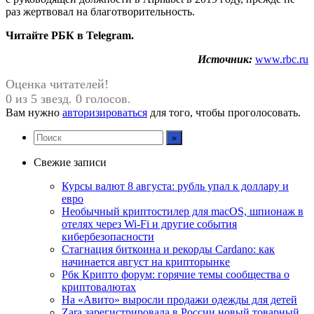
раз жертвовал на благотворительность.
Читайте РБК в Telegram.
Источник:
www.rbc.ru
Оценка читателей!
0 из 5 звезд. 0 голосов.
Вам нужно
авторизироваться
для того, чтобы проголосовать.
Свежие записи
Курсы валют 8 августа: рубль упал к доллару и
евро
Необычный криптостилер для macOS, шпионаж в
отелях через Wi-Fi и другие события
кибербезопасности
Стагнация биткоина и рекорды Cardano: как
начинается август на крипторынке
Рбк Крипто форум: горячие темы сообщества о
криптовалютах
На «Авито» выросли продажи одежды для детей
Zara зарегистрировала в России новый товарный