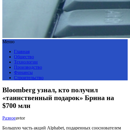
Меню
Главная
Общество
Технологии
Производство
Финансы
Строительство
Bloomberg узнал, кто получил
«таинственный подарок» Брина на
$700 млн
Разное
avtor
Большую часть акций Alphabet, подаренных сооснователем