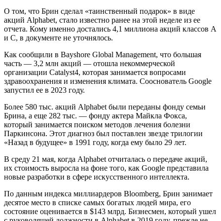
О том, что Брин сделал «таинственный подарок» в виде
акций Alphabet, стало известно ранее на этой неделе из ее
отчета. Кому именно достались 4,1 миллиона акций классов A
и C, в документе не уточнялось.
Как сообщили в Bayshore Global Management, что большая
часть — 3,2 млн акций — отошла некоммерческой
организации Catalyst4, которая занимается вопросами
здравоохранения и изменения климата. Сооснователь Google
запустил ее в 2023 году.
Более 580 тыс. акций Alphabet были переданы фонду семьи
Брина, а еще 282 тыс. — фонду актера Майкла Фокса,
который занимается поиском методов лечения болезни
Паркинсона. Этот диагноз был поставлен звезде трилогии
«Назад в будущее» в 1991 году, когда ему было 29 лет.
В среду 21 мая, когда Alphabet отчиталась о передаче акций,
их стоимость выросла на фоне того, как Google представила
новые разработки в сфере искусственного интеллекта.
По данным индекса миллиардеров Bloomberg, Брин занимает
десятое место в списке самых богатых людей мира, его
состояние оценивается в $143 млрд. Бизнесмен, который ушел
с руководящей должности в Alphabet в 2019 году, прежде не