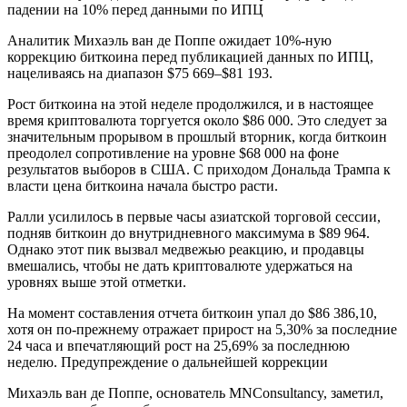
Аналитик Михаэль ван де Поппе ожидает 10%-ную
коррекцию биткоина перед публикацией данных по ИПЦ,
нацеливаясь на диапазон $75 669–$81 193.
Рост биткоина на этой неделе продолжился, и в настоящее
время криптовалюта торгуется около $86 000. Это следует за
значительным прорывом в прошлый вторник, когда биткоин
преодолел сопротивление на уровне $68 000 на фоне
результатов выборов в США. С приходом Дональда Трампа к
власти цена биткоина начала быстро расти.
Ралли усилилось в первые часы азиатской торговой сессии,
подняв биткоин до внутридневного максимума в $89 964.
Однако этот пик вызвал медвежью реакцию, и продавцы
вмешались, чтобы не дать криптовалюте удержаться на
уровнях выше этой отметки.
На момент составления отчета биткоин упал до $86 386,10,
хотя он по-прежнему отражает прирост на 5,30% за последние
24 часа и впечатляющий рост на 25,69% за последнюю
неделю. Предупреждение о дальнейшей коррекции
Михаэль ван де Поппе, основатель MNConsultancy, заметил,