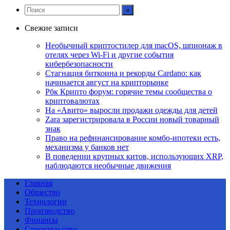
Свежие записи
Необычный криптостилер для macOS, шпионаж в
отелях через Wi-Fi и другие события
кибербезопасности
Стагнация биткоина и рекорды Cardano: как
начинается август на крипторынке
Рбк Крипто форум: горячие темы сообщества о
криптовалютах
На «Авито» выросли продажи одежды для детей
Zara зарегистрировала в России новый товарный
знак
Право на рефинансирование комбо-ипотеки есть,
механизма у банков нет
В поведении крупных китов, использующих XRP,
наблюдаются необычные движения
Главная
Общество
Технологии
Производство
Финансы
Строительство