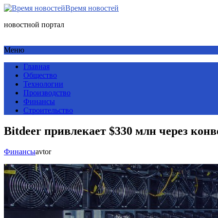
Время новостей
новостной портал
Меню
Главная
Общество
Технологии
Производство
Финансы
Строительство
Bitdeer привлекает $330 млн через ко
Финансы
avtor