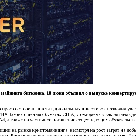
ере майнинга биткоина, 18 июня объявил о выпуске конверти
 спрос со стороны институциональных инвесторов позволил уве
4A Закона о ценных бумагах США, с ожидаемым закрытием сделк
, а также на частичное погашение существующих обязательств
иции на рынке криптомайнинга, несмотря на рост затрат на доб
атрат. Компания демонстрирует операционные успехи: в мае 2025