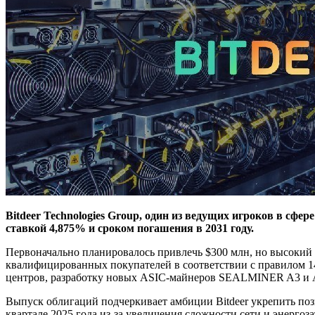
Bitdeer Technologies Group, один из ведущих игроков в сф
ставкой 4,875% и сроком погашения в 2031 году.
Первоначально планировалось привлечь $300 млн, но высокий
квалифицированных покупателей в соответствии с правилом 14
центров, разработку новых ASIC-майнеров SEALMINER A3 и A4
Выпуск облигаций подчеркивает амбиции Bitdeer укрепить поз
квартале 2025 года из-за увеличения сложности сети и энергоз