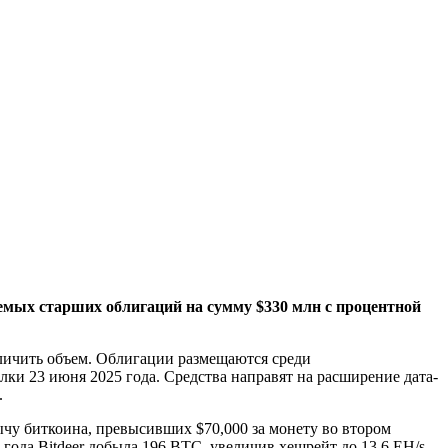
руемых старших облигаций на сумму $330 млн с процентной
личить объем. Облигации размещаются среди
и 23 июня 2025 года. Средства направят на расширение дата-
.
ычу биткоина, превысивших $70,000 за монету во втором
 года Bitdeer добыла 196 BTC, увеличив хешрейт до 13,6 EH/s