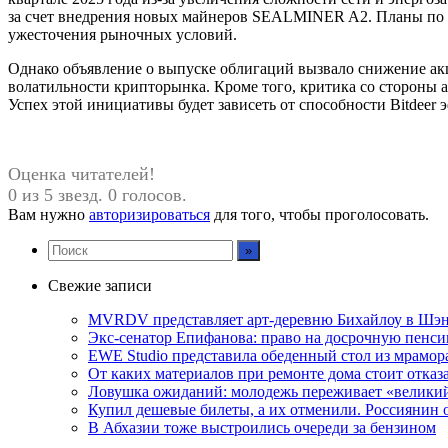
за счет внедрения новых майнеров SEALMINER A2. Планы по д
ужесточения рыночных условий.
Однако объявление о выпуске облигаций вызвало снижение акци
волатильности крипторынка. Кроме того, критика со стороны а
Успех этой инициативы будет зависеть от способности Bitdeer
Оценка читателей!
0 из 5 звезд. 0 голосов.
Вам нужно
авторизироваться
для того, чтобы проголосовать.
Свежие записи
MVRDV представляет арт-деревню Бихайлоу в Шэн
Экс-сенатор Епифанова: право на досрочную пенси
EWE Studio представила обеденный стол из мрамо
От каких материалов при ремонте дома стоит отказа
Ловушка ожиданий: молодежь переживает «велики
Купил дешевые билеты, а их отменили. Россиянин 
В Абхазии тоже выстроились очереди за бензином