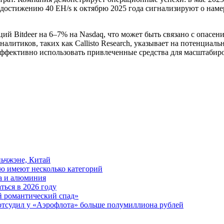
остижению 40 EH/s к октябрю 2025 года сигнализируют о наме
й Bitdeer на 6–7% на Nasdaq, что может быть связано с опасен
налитиков, таких как Callisto Research, указывает на потенциа
 эффективно использовать привлеченные средства для масштабир
ьчжэне, Китай
ю имеют несколько категорий
ра и алюминия
ться в 2026 году
й романтический спад»
отсудил у «Аэрофлота» больше полумиллиона рублей