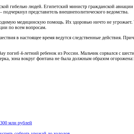
еской гибелью людей. Египетский министр гражданской авиации
– подчеркнул представитель внешнеполитического ведомства.
одимую медицинскую помощь. Их здоровью ничто не угрожает. Т
ии по всем вопросам.
шествия в настоящее время ведутся следственные действия. Пр
Bay погиб 4-летний ребенок из России. Мальчик сорвался с шест
ерка, зона вокруг фонтана не была должным образом огорожена: 
300 млн рублей
 успеть собрать урожай до холодов