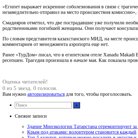
«Египет выражает искренние соболезнования в связи с трагич
незамедлительно отправил на место происшествия комиссию», 
Смадияров отметил, что две пострадавшие уже получили необх
родственниками погибшей женщины. Они получают консультац
По словам представителя казахстанского МИД, на месте проис
комментариев от менеджмента аэропорта еще нет.
Ранее «ТурДом» писал, что в египетском отеле Xanadu Makadi 
ресепшен. Трагедия произошла в начале мая. Как показала пров
Оценка читателей!
0 из 5 звезд. 0 голосов.
Вам нужно
авторизироваться
для того, чтобы проголосовать.
Свежие записи
Здание Минэкологии Татарстана отремонтируют за 
Крым под атаками: волонтером становится каждый
Топ-5 культур, которые можно посадить в августе и