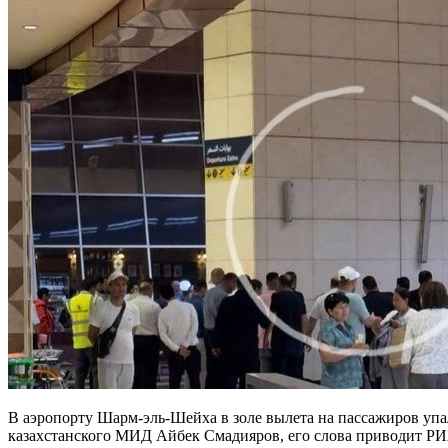
В аэропорту Шарм-эль-Шейха в золе вылета на пассажиров упа
казахстанского МИД Айбек Смадияров, его слова приводит Р