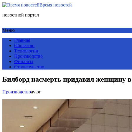
Время новостей
новостной портал
Меню
Главная
Общество
Технологии
Производство
Финансы
Строительство
Билборд насмерть придавил женщину в
Производство
avtor