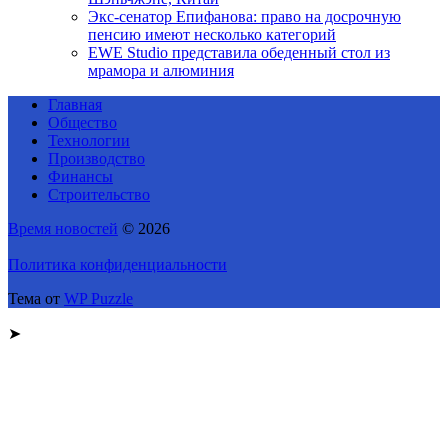
Экс-сенатор Епифанова: право на досрочную
пенсию имеют несколько категорий
EWE Studio представила обеденный стол из
мрамора и алюминия
Главная
Общество
Технологии
Производство
Финансы
Строительство
Время новостей
© 2026
Политика конфиденциальности
Тема от
WP Puzzle
➤