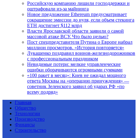
Российскую компанию лишили господдержки и
оштрафовали из-за майнинга
Новое предложение Ethereum предусматривает
сокращение эмиссии до нуля, если объем стекинга
ETH достигнет $112 млрд
Власти Ярославской области заявили о самой
массовой атаке ВСУ. Что было целью?
Пост спецпредставителя Путина о Европе набрал
миллион просмотров. «История повторяется»
Лукашенко поздравил воинов-железнодорожников
с профессиональным праздником
Невидимые потери: мелкие управленческие
ошибки оборачиваются огромными суммами
«100 ракет в месяц»: Киев не ожидал мощного
ответа Москвы на «операцию принуждения» —
советник Зеленского заявил об ударах РФ «по
всему подряд»
Главная
Общество
Технологии
Производство
Финансы
Строительство