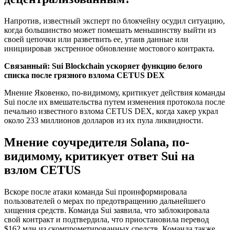
Напротив, известный эксперт по блокчейну осудил ситуацию,
когда большинство может помешать меньшинству выйти из
своей цепочки или разветвить ее, утаив данные или
инициировав экстренное обновление мостового контракта.
Связанный:
Sui Blockchain ускоряет функцию белого
списка после грязного взлома CETUS DEX
Мнение Яковенко, по-видимому, критикует действия команды
Sui после их вмешательства путем изменения протокола после
печально известного взлома CETUS DEX, когда хакер украл
около 233 миллионов долларов из их пула ликвидности.
Мнение соучредителя Solana, по-
видимому, критикует ответ Sui на
взлом CETUS
Вскоре после атаки команда Sui проинформировала
пользователей о мерах по предотвращению дальнейшего
хищения средств. Команда Sui заявила, что заблокировала
свой контракт и подтвердила, что приостановила перевод
$162 млн из скомпрометированных средств. Команда также