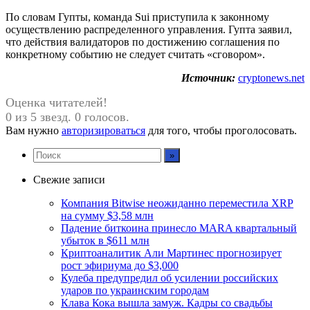
По словам Гупты, команда Sui приступила к законному
осуществлению распределенного управления. Гупта заявил,
что действия валидаторов по достижению соглашения по
конкретному событию не следует считать «сговором».
Источник:
cryptonews.net
Оценка читателей!
0 из 5 звезд. 0 голосов.
Вам нужно
авторизироваться
для того, чтобы проголосовать.
Свежие записи
Компания Bitwise неожиданно переместила XRP
на сумму $3,58 млн
Падение биткоина принесло MARA квартальный
убыток в $611 млн
Криптоаналитик Али Мартинес прогнозирует
рост эфириума до $3,000
Кулеба предупредил об усилении российских
ударов по украинским городам
Клава Кока вышла замуж. Кадры со свадьбы