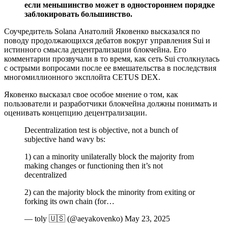
если меньшинство может в одностороннем порядке
заблокировать большинство.
Соучредитель Solana Анатолий Яковенко высказался по
поводу продолжающихся дебатов вокруг управления Sui и
истинного смысла децентрализации блокчейна. Его
комментарии прозвучали в то время, как сеть Sui столкнулась
с острыми вопросами после ее вмешательства в последствия
многомиллионного эксплойта CETUS DEX.
Яковенко высказал свое особое мнение о том, как
пользователи и разработчики блокчейна должны понимать и
оценивать концепцию децентрализации.
Decentralization test is objective, not a bunch of
subjective hand wavy bs:
1) can a minority unilaterally block the majority from
making changes or functioning then it’s not
decentralized
2) can the majority block the minority from exiting or
forking its own chain (for…
— toly 🇺🇸 (@aeyakovenko) May 23, 2025