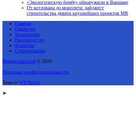
«Экологическую бомбу» обнаружили в Варшаве
От котлована до монолита: дайджест
строительства девяти крупнейших проектов MR
Главная
Общество
Технологии
Производство
Финансы
Строительство
Время новостей
© 2026
Политика конфиденциальности
Тема от
WP Puzzle
➤