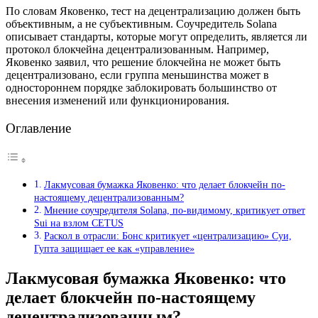
По словам Яковенко, тест на децентрализацию должен быть
объективным, а не субъективным. Соучредитель Solana
описывает стандарты, которые могут определить, является ли
протокол блокчейна децентрализованным. Например,
Яковенко заявил, что решение блокчейна не может быть
децентрализовано, если группа меньшинства может в
одностороннем порядке заблокировать большинство от
внесения изменений или функционирования.
Оглавление
Лакмусовая бумажка Яковенко: что делает блокчейн по-
настоящему децентрализованным?
Мнение соучредителя Solana, по-видимому, критикует ответ
Sui на взлом CETUS
Раскол в отрасли: Бонс критикует «централизацию» Суи,
Гупта защищает ее как «управление»
Лакмусовая бумажка Яковенко: что
делает блокчейн по-настоящему
децентрализованным?