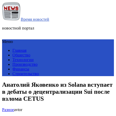
Время новостей
новостной портал
Меню
Главная
Общество
Технологии
Производство
Финансы
Строительство
Анатолий Яковенко из Solana вступает
в дебаты о децентрализации Sui после
взлома CETUS
Разное
avtor