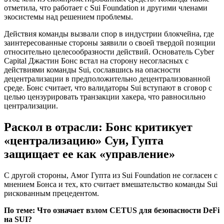
отметила, что работает с Sui Foundation и другими членами
экосистемы над решением проблемы.
Действия команды вызвали спор в индустрии блокчейна, где
заинтересованные стороны заявили о своей твердой позиции
относительно целесообразности действий. Основатель Cyber ​​
Capital Джастин Бонс встал на сторону несогласных с
действиями команды Sui, сославшись на опасности
децентрализации в предположительно децентрализованной
среде. Бонс считает, что валидаторы Sui вступают в сговор с
целью цензурировать транзакции хакера, что равносильно
централизации.
Раскол в отрасли: Бонс критикует
«централизацию» Суи, Гупта
защищает ее как «управление»
С другой стороны, Амог Гупта из Sui Foundation не согласен с
мнением Бонса и тех, кто считает вмешательство команды Sui
рискованным прецедентом.
По теме:
Что означает взлом CETUS для безопасности DeFi
на SUI?