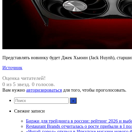
Представлять новинку будет Джек Хьюин (Jack Huynh), старший
Источник
Оценка читателей!
0 из 5 звезд. 0 голосов.
Вам нужно
авторизироваться
для того, чтобы проголосовать.
Свежие записи
Биржи для трейдинга в россии: рейтинг 2026 и вы
Restaurant Brands отчиталась о росте прибыли в I п
«Читай-город» открыл в Иркутске магазин нового 