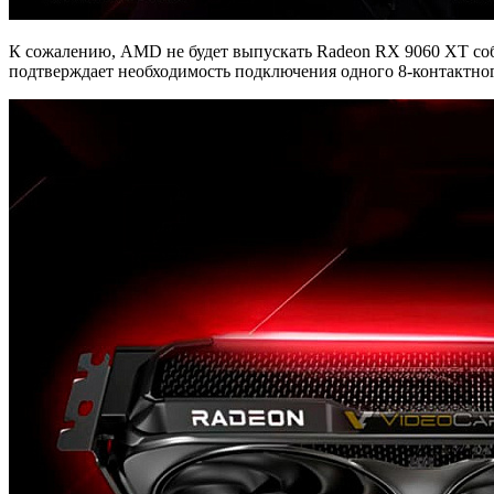
К сожалению, AMD не будет выпускать Radeon RX 9060 XT собс
подтверждает необходимость подключения одного 8-контактног