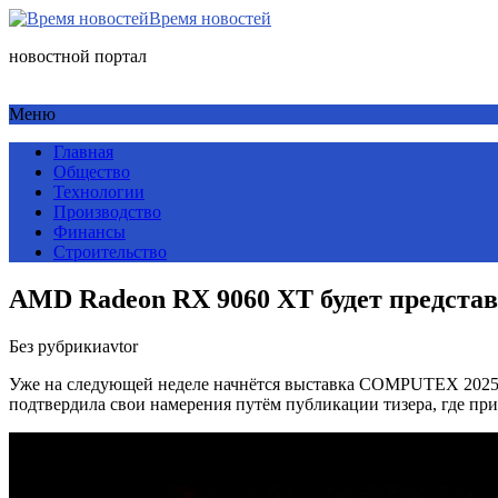
Время новостей
новостной портал
Меню
Главная
Общество
Технологии
Производство
Финансы
Строительство
AMD Radeon RX 9060 XT будет представл
Без рубрики
avtor
Уже на следующей неделе начнётся выставка COMPUTEX 2025,
подтвердила свои намерения путём публикации тизера, где п