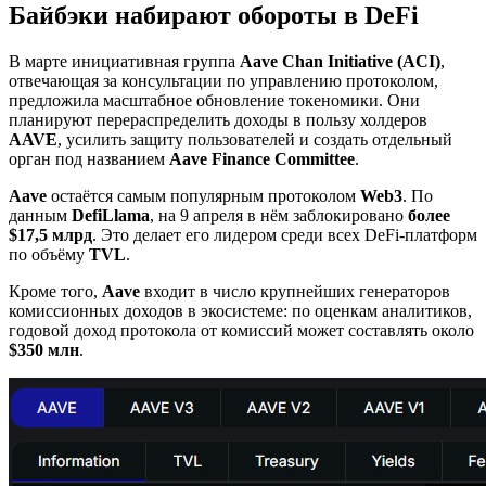
Байбэки набирают обороты в DeFi
В марте инициативная группа
Aave Chan Initiative (ACI)
,
отвечающая за консультации по управлению протоколом,
предложила масштабное обновление токеномики. Они
планируют перераспределить доходы в пользу холдеров
AAVE
, усилить защиту пользователей и создать отдельный
орган под названием
Aave Finance Committee
.
Aave
остаётся самым популярным протоколом
Web3
. По
данным
DefiLlama
, на 9 апреля в нём заблокировано
более
$17,5 млрд
. Это делает его лидером среди всех DeFi-платформ
по объёму
TVL
.
Кроме того,
Aave
входит в число крупнейших генераторов
комиссионных доходов в экосистеме: по оценкам аналитиков,
годовой доход протокола от комиссий может составлять около
$350 млн
.