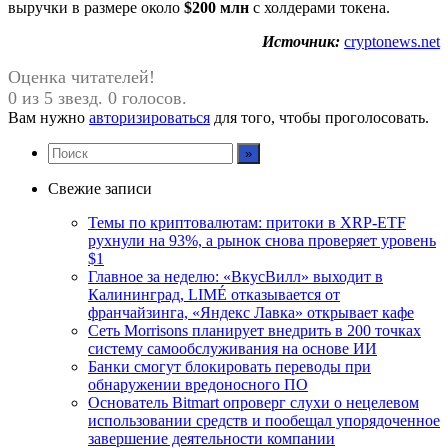
выручки в размере около
$200 млн
с холдерами токена.
Источник:
cryptonews.net
Оценка читателей!
0 из 5 звезд. 0 голосов.
Вам нужно
авторизироваться
для того, чтобы проголосовать.
Свежие записи
Темы по криптовалютам: притоки в XRP-ETF
рухнули на 93%, а рынок снова проверяет уровень
$1
Главное за неделю: «ВкусВилл» выходит в
Калининград, LIMÉ отказывается от
франчайзинга, «Яндекс Лавка» открывает кафе
Сеть Morrisons планирует внедрить в 200 точках
систему самообслуживания на основе ИИ
Банки смогут блокировать переводы при
обнаружении вредоносного ПО
Основатель Bitmart опроверг слухи о нецелевом
использовании средств и пообещал упорядоченное
завершение деятельности компании