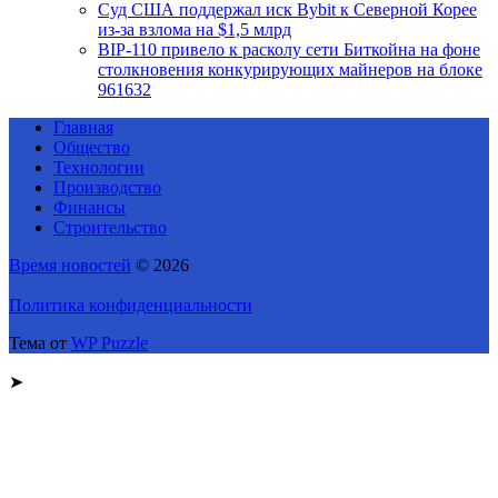
Суд США поддержал иск Bybit к Северной Корее
из-за взлома на $1,5 млрд
BIP-110 привело к расколу сети Биткойна на фоне
столкновения конкурирующих майнеров на блоке
961632
Главная
Общество
Технологии
Производство
Финансы
Строительство
Время новостей
© 2026
Политика конфиденциальности
Тема от
WP Puzzle
➤