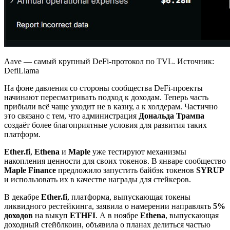
Aave — самый крупный DeFi-протокол по TVL. Источник:
DefiLlama
На фоне давления со стороны сообщества DeFi-проекты
начинают пересматривать подход к доходам. Теперь часть
прибыли всё чаще уходит не в казну, а к холдерам. Частично
это связано с тем, что администрация
Дональда
Трампа
создаёт более благоприятные условия для развития таких
платформ.
Ether.fi
,
Ethena
и
Maple
уже тестируют механизмы
накопления ценности для своих токенов. В январе сообщество
Maple Finance
предложило запустить байбэк токенов
SYRUP
и использовать их в качестве награды для стейкеров.
В декабре
Ether.fi
, платформа, выпускающая токены
ликвидного рестейкинга, заявила о намерении направлять
5%
доходов
на выкуп
ETHFI
. А в ноябре
Ethena
, выпускающая
доходный стейблкоин, объявила о планах делиться частью