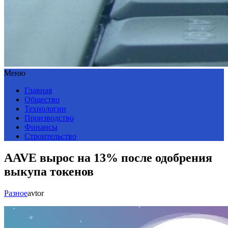
Меню
Главная
Общество
Технологии
Производство
Финансы
Строительство
AAVE вырос на 13% после одобрения
выкупа токенов
Разное
avtor