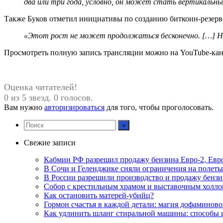
два или три года, условно, он может стать вертикальны
Также Буков отметил инициативы по созданию биткоин-резерво
«Этот рост не может продолжаться бесконечно. […] Но,
Просмотреть полную запись трансляции можно на YouTube-кана
Оценка читателей!
0 из 5 звезд. 0 голосов.
Вам нужно
авторизироваться
для того, чтобы проголосовать.
Свежие записи
Кабмин РФ разрешил продажу бензина Евро-2, Евро
В Сочи и Геленджике сняли ограничения на полеты
В России разрешили производство и продажу бензин
Собор с крестильным храмом и выставочным холло
Как остановить матерей-убийц?
Гормон счастья в каждой детали: магия дофаминово
Как удлинить шланг стиральной машины: способы