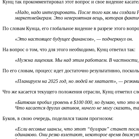
Кунц так прокомментировал этот вопрос и свое видение касате
«Надо, надо интегрировать. После того как мы создали 
маркетмейкерам. Это невероятная вещь, которая факти
По словам Кунца, его глобальное видение в разрезе этого воп
«Это настоящее будущее финансов», — подчеркнул он.
На вопрос о том, что для этого необходимо, Кунц ответил так:
«Нужна лицензия. Мы над этим работаем. В частности,
По его словам, процесс идет достаточно результативно, поско
«Планируем на 2025 год, но людей не хватает», — резюми
Что же касается текущего положения отрасли, Кунц отметил с
«Биткоин пробил уровень в $100 000, но думаю, что это н
Что касается других активов, ничего не могу сказать, т
Буков, в свою очередь, поделился таким прогнозом:
«Если весомые шансы, что этот “буллран” станет послед
одинаково. Они резко взлетают, некоторое время движут