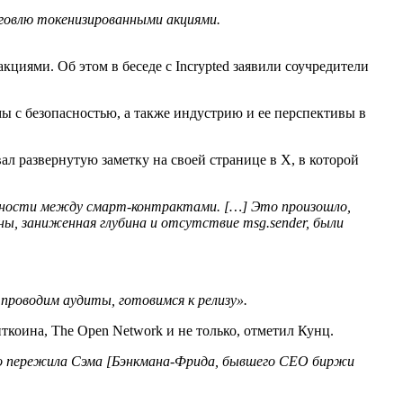
рговлю токенизированными акциями.
циями. Об этом в беседе с Incrypted заявили соучредители
ы с безопасностью, а также индустрию и ее перспективы в
ал развернутую заметку на своей странице в X, в которой
пасности между смарт-контрактами. […] Это произошло,
ы, заниженная глубина и отсутствие msg.sender, были
проводим аудиты, готовимся к релизу».
коина, The Open Network и не только, отметил Кунц.
шно пережила Сэма [Бэнкмана-Фрида, бывшего CEO биржи