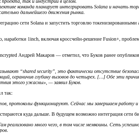
проекта, так и индустрии в целом.
спективе команда планирует интегрировать Solana и начать то
асательно дальнейшего движения рынка.
грацию сети Solana и запустить торговлю токенизированными ак
 наработки 1inch, включая кроссчейн-решение Fusion+, проблем
Incrypted Андрей Макаров — отметил, что Буков ранее опубликов
и называют “shared security”, это фактически отсутствие безо
ий, ограничив глубину вызовов до четырех. […] Обе эти причин
твия этого ужасны», — заявил Буков.
л так:
тов, протоколы функционируют. Сейчас мы завершаем работу и 
тираются куда дальше. В будущем возможно интеграция сети бит
Там реализовано много чего, в том числе мемкоины. Сеть успе
ров.