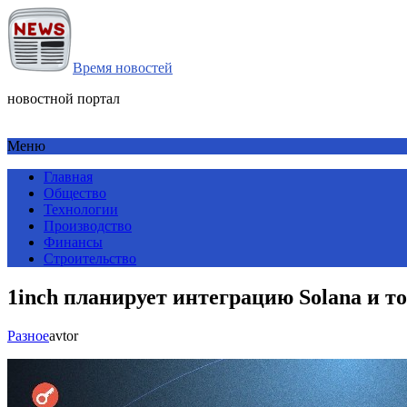
Время новостей
новостной портал
Меню
Главная
Общество
Технологии
Производство
Финансы
Строительство
1inch планирует интеграцию Solana и 
Разное
avtor