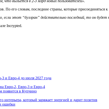
м, что выльется в 2-3 млрд новых пользователей».
в. По его словам, последние страны, которые присоединяться к 
 если этот “буллран” действительно последний, то он будет 
ле Incrypted.
-3 и Евро-4 до июля 2027 года
а Евро-2, Евро-3 и Евро-4
м появится в Купчино
го интерьера, который заряжает энергией и дарит позитив
 и ошибки