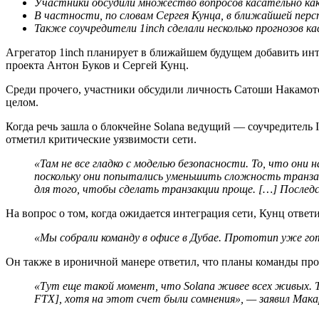
Участники обсудили множество вопросов касательно как 
В частности, по словам Сергея Кунца, в ближайшей пер
Также соучредители 1inch сделали несколько прогнозов к
Агрегатор 1inch планирует в ближайшем будущем добавить инте
проекта Антон Буков и Сергей Кунц.
Среди прочего, участники обсудили личность Сатоши Накамото,
целом.
Когда речь зашла о блокчейне Solana ведущий — соучредитель 
отметил критические уязвимости сети.
«Там не все гладко с моделью безопасности. То, что он
поскольку они попытались уменьшить сложность транзакц
для того, чтобы сделать транзакции проще. […] Последс
На вопрос о том, когда ожидается интеграция сети, Кунц ответи
«Мы собрали команду в офисе в Дубае. Прототип уже го
Он также в ироничной манере ответил, что планы команды прос
«Тут еще такой момент, что Solana живее всех живых. 
FTX], хотя на этот счет были сомнения», — заявил Мака