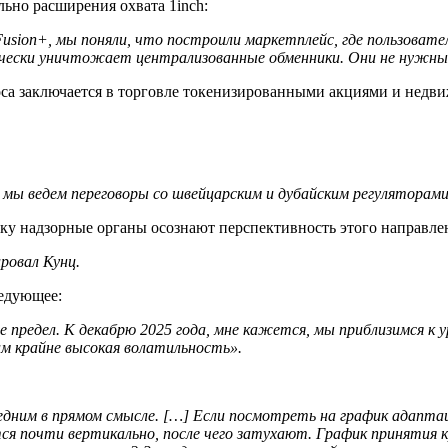
льно расширения охвата 1inch:
Fusion+, мы поняли, что построили маркетплейс, где пользоват
чески уничтожает централизованные обменники. Они не нужны
роса заключается в торговле токенизированными акциями и недв
 мы ведем переговоры со швейцарским и дубайским регуляторам
льку надзорные органы осознают перспективность этого направле
ровал Кунц.
ледующее:
е предел. К декабрю 2025 года, мне кажется, мы приблизимся к у
ам крайне высокая волатильность».
ним в прямом смысле. […] Если посмотреть на график адаптаци
ся почти вертикально, после чего затухают. График принятия 