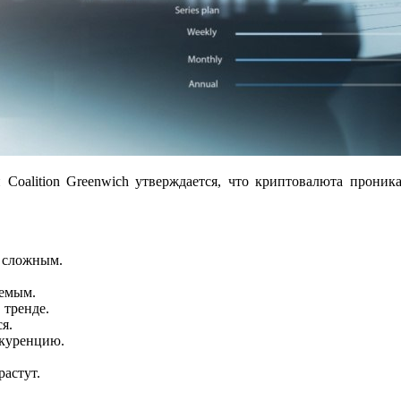
Coalition Greenwich утверждается, что криптовалюта прони
е сложным.
уемым.
 тренде.
я.
куренцию.
астут.