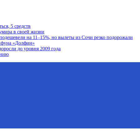
ься, 5 средств
умира в своей жизни
подешевели на 11–15%, но вылеты из Сочи резко подорожали
айфуна «Долфин»
доросли до уровня 2009 года
анию