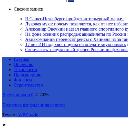
Свежие записи
В Санкт-Петербурге пройдет интерьерный маркет
Луковая муха: почему появляется, как от нее избавит
Александр Овечкин назвал главного спортивного к
На фоне осенних распродаж авиабилеты по России 
Авиакомпании переносят рейсы с Хайнаня из-за т
17 лет ИИ под хвост: цены на оперативную память 
Скончалась заслуженный тренер России по фехтов
Главная
Общество
Технологии
Производство
Финансы
Строительство
Время новостей
© 2026
Политика конфиденциальности
Тема от
WP Puzzle
➤